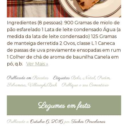
Ingredientes (8 pessoas): 900 Gramas de miolo de
pão esfarelado 1 Lata de leite condensado Água (a
medida da lata de leite condensado) 125 Gramas
de manteiga derretida 2 Ovos, classe L 1 Caneca
de passas de uva previamente ensopadas em rum
1 Colher de chá de aroma de baunilha Canela em
pó, q.b.
Ver Mais »
Publicado em
Receitas
Etiquetas
Bolo
,
Natal
,
Pudim
,
Sobremesa
,
Villeroy&Boch
Publique o seu Comentário
Legumes em festa
Publicado a
Outubro 6, 2016
por
Tachos Porcelanas