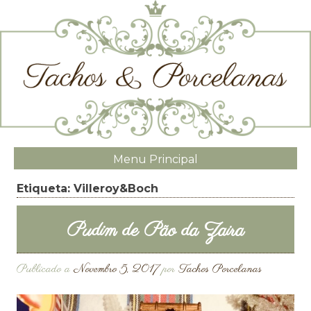
Menu Principal
Etiqueta:
Villeroy&Boch
Pudim de Pão da Zaira
Publicado a
Novembro 5, 2017
por
Tachos Porcelanas