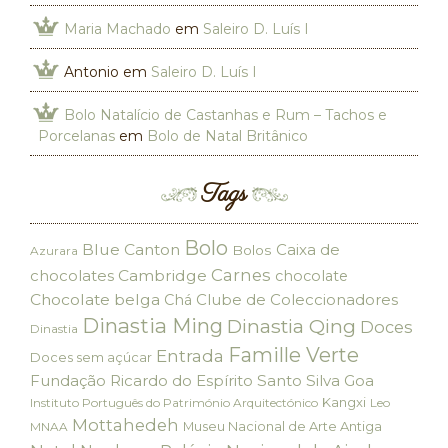
Maria Machado
em
Saleiro D. Luís I
Antonio
em
Saleiro D. Luís I
Bolo Natalício de Castanhas e Rum – Tachos e
Porcelanas
em
Bolo de Natal Britânico
Tags
Bolo
Blue Canton
Caixa de
Bolos
Azurara
Carnes
chocolates
Cambridge
chocolate
Chocolate belga
Clube de Coleccionadores
Chá
Dinastia Ming
Dinastia Qing
Doces
Dinastia
Famille Verte
Entrada
Doces sem açúcar
Fundação Ricardo do Espírito Santo Silva
Goa
Kangxi
Instituto Português do Património Arquitectónico
Leo
Mottahedeh
Museu Nacional de Arte Antiga
MNAA