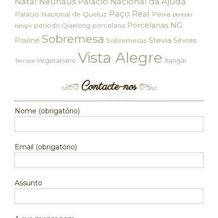
Palácio Nacional da Ajuda
Natal
Neuhaus
Paço Real
Palácio Nacional de Queluz
Peixe
periodo
Porcelanas NG
periodo Qianlong
porcelana
Kangxi
Sobremesa
Praliné
Stevia
Sèvres
Sobremesas
Vista Alegre
Vegetariano
Xangai
Terrace
Contacte-nos
Nome (obrigatório)
Email (obrigatório)
Assunto