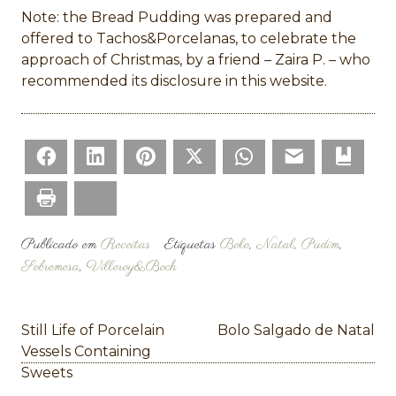
Note: the Bread Pudding was prepared and
offered to Tachos&Porcelanas, to celebrate the
approach of Christmas, by a friend – Zaira P. – who
recommended its disclosure in this website.
Facebook
LinkedIn
Pinterest
Twitter
WhatsApp
Email
Bookm
Print
Bluesky
Publicado em
Receitas
Etiquetas
Bolo
,
Natal
,
Pudim
,
Sobremesa
,
Villeroy&Boch
Navegação
Still Life of Porcelain
Bolo Salgado de Natal
de
Vessels Containing
Sweets
artigos