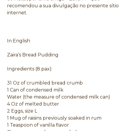
recomendou a sua divulgação no presente sítio
internet.
In English
Zaira’s Bread Pudding
Ingredients (8 pax):
31 Oz of crumbled bread crumb
1 Can of condensed milk
Water (the measure of condensed milk can)
4 Oz of melted butter
2 Eggs, size L
1 Mug of raisins previously soaked in rum
1 Teaspoon of vanilla flavor