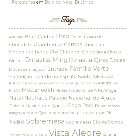
Porcelanas
em
Bolo de Natal Britânico
Tags
Bolo
Blue Canton
Caixa de
Bolos
Azurara
Carnes
chocolates
Cambridge
chocolate
Chocolate belga
Clube de Coleccionadores
Chá
Dinastia Ming
Dinastia Qing
Doces
Dinastia
Famille Verte
Entrada
Doces sem açúcar
Fundação Ricardo do Espírito Santo Silva
Goa
Kangxi
Instituto Português do Património Arquitectónico
Leo
Mottahedeh
Museu Nacional de Arte Antiga
MNAA
Palácio Nacional da Ajuda
Natal
Neuhaus
Paço Real
Palácio Nacional de Queluz
Peixe
periodo
Porcelanas NG
periodo Qianlong
porcelana
Kangxi
Sobremesa
Praliné
Stevia
Sèvres
Sobremesas
Vista Alegre
Vegetariano
Xangai
Terrace