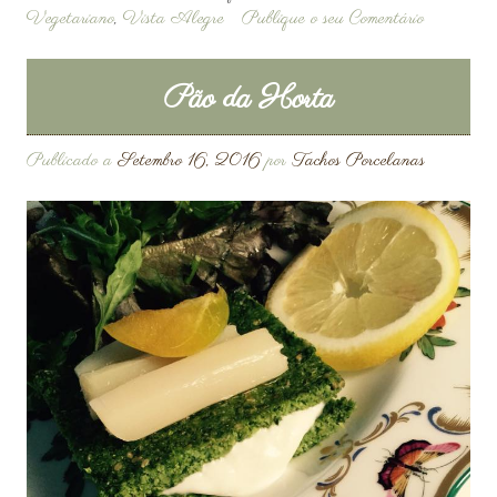
Vegetariano
,
Vista Alegre
Publique o seu Comentário
Pão da Horta
Publicado a
Setembro 16, 2016
por
Tachos Porcelanas