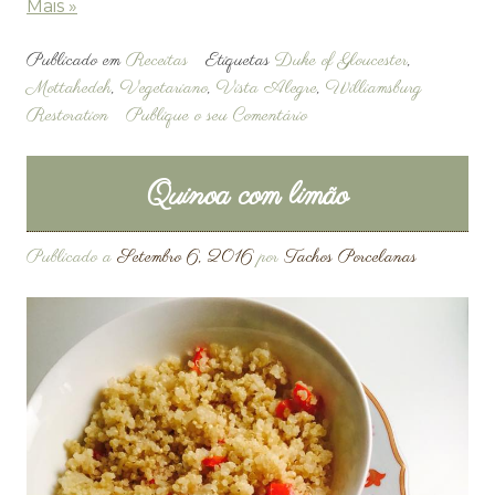
Mais »
Publicado em
Receitas
Etiquetas
Duke of Gloucester
,
Mottahedeh
,
Vegetariano
,
Vista Alegre
,
Williamsburg
Restoration
Publique o seu Comentário
Quinoa com limão
Publicado a
Setembro 6, 2016
por
Tachos Porcelanas