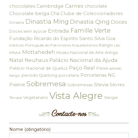
Carnes
chocolates
Cambridge
chocolate
Chocolate belga
Clube de Coleccionadores
Chá
Dinastia Ming
Dinastia Qing
Doces
Dinastia
Famille Verte
Entrada
Doces sem açúcar
Fundação Ricardo do Espírito Santo Silva
Goa
Kangxi
Instituto Português do Património Arquitectónico
Leo
Mottahedeh
Museu Nacional de Arte Antiga
MNAA
Palácio Nacional da Ajuda
Natal
Neuhaus
Paço Real
Palácio Nacional de Queluz
Peixe
periodo
Porcelanas NG
periodo Qianlong
porcelana
Kangxi
Sobremesa
Praliné
Stevia
Sèvres
Sobremesas
Vista Alegre
Vegetariano
Xangai
Terrace
Contacte-nos
Nome (obrigatório)