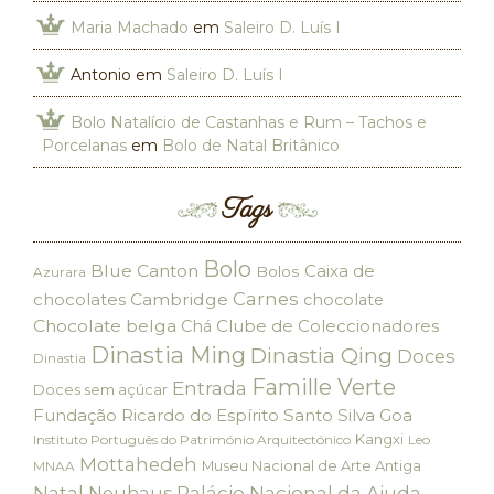
Maria Machado
em
Saleiro D. Luís I
Antonio
em
Saleiro D. Luís I
Bolo Natalício de Castanhas e Rum – Tachos e
Porcelanas
em
Bolo de Natal Britânico
Tags
Bolo
Blue Canton
Caixa de
Bolos
Azurara
Carnes
chocolates
Cambridge
chocolate
Chocolate belga
Clube de Coleccionadores
Chá
Dinastia Ming
Dinastia Qing
Doces
Dinastia
Famille Verte
Entrada
Doces sem açúcar
Fundação Ricardo do Espírito Santo Silva
Goa
Kangxi
Instituto Português do Património Arquitectónico
Leo
Mottahedeh
Museu Nacional de Arte Antiga
MNAA
Palácio Nacional da Ajuda
Natal
Neuhaus