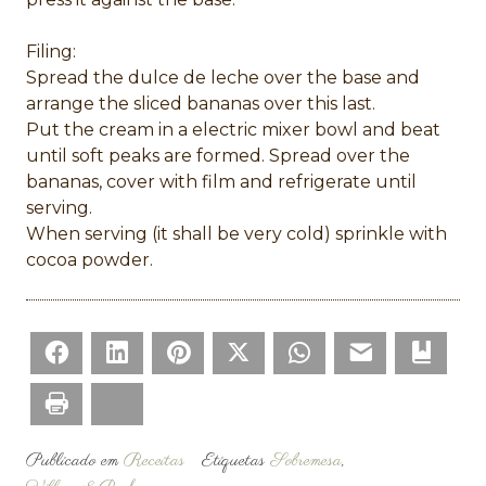
Filing:
Spread the dulce de leche over the base and
arrange the sliced bananas over this last.
Put the cream in a electric mixer bowl and beat
until soft peaks are formed. Spread over the
bananas, cover with film and refrigerate until
serving.
When serving (it shall be very cold) sprinkle with
cocoa powder.
Facebook
LinkedIn
Pinterest
Twitter
WhatsApp
Email
Bookm
Print
Bluesky
Publicado em
Receitas
Etiquetas
Sobremesa
,