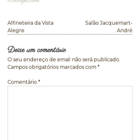
Villeroy&Boch
Navegação
Alfineteira da Vista
Salão Jacquemart-
de
Alegre
André
artigos
Deixe um comentário
O seu endereço de email não será publicado.
Campos obrigatórios marcados com
*
Comentário
*