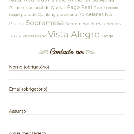
Paço Real
Palácio Nacional de Queluz
Peixe
periodo
Porcelanas NG
periodo Qianlong
porcelana
Kangxi
Sobremesa
Praliné
Stevia
Sèvres
Sobremesas
Vista Alegre
Vegetariano
Xangai
Terrace
Contacte-nos
Nome (obrigatório)
Email (obrigatório)
Assunto
A sua mensagem