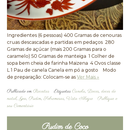
Ingredientes (6 pessoas) 400 Gramas de cenouras
cruas descascadas e partidas em pedaços 280
Gramas de açúcar (mais 200 Gramas para o
caramelo) 50 Gramas de manteiga 1 Colher de
sopa bem cheia de farinha Maizena 4 Ovos classe
L 1 Pau de canela Canela em pó a gosto Modo
de preparação: Colocam-se as
Ver Mais »
Publicado em
Receitas
Etiquetas
Canela
,
Doces
,
doces de
natal
,
Goa
,
Pudim
,
Sobremesas
,
Vista Alegre
Publique o
seu Comentário
Pudim de Coco