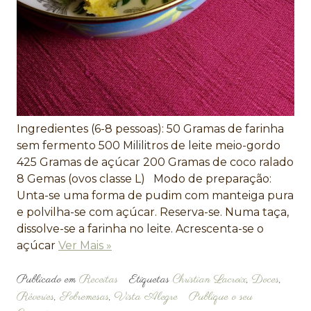
Ingredientes (6-8 pessoas): 50 Gramas de farinha
sem fermento 500 Mililitros de leite meio-gordo
425 Gramas de açúcar 200 Gramas de coco ralado
8 Gemas (ovos classe L) Modo de preparação:
Unta-se uma forma de pudim com manteiga pura
e polvilha-se com açúcar. Reserva-se. Numa taça,
dissolve-se a farinha no leite. Acrescenta-se o
açúcar
Ver Mais »
Publicado em
Receitas
Etiquetas
Christian Lacroix
,
Doces
,
Rêveries
,
Sobremesas
,
Vista Alegre
Publique o seu