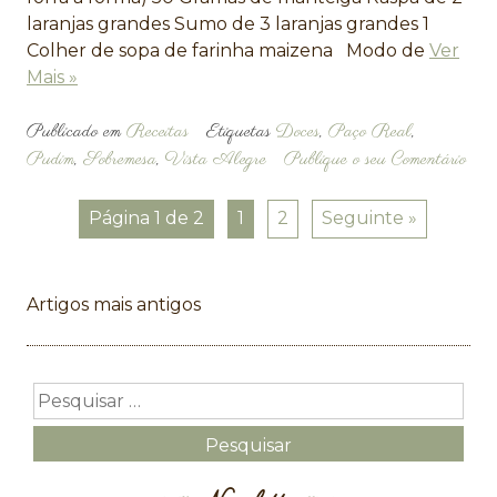
laranjas grandes Sumo de 3 laranjas grandes 1
Colher de sopa de farinha maizena Modo de
Ver
Mais »
Publicado em
Receitas
Etiquetas
Doces
,
Paço Real
,
Pudim
,
Sobremesa
,
Vista Alegre
Publique o seu Comentário
Página 1 de 2
1
2
Seguinte »
Navegação
Artigos mais antigos
de
artigos