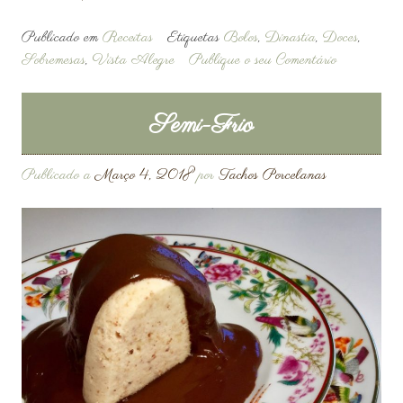
Publicado em
Receitas
Etiquetas
Bolos
,
Dinastia
,
Doces
,
Sobremesas
,
Vista Alegre
Publique o seu Comentário
Semi-Frio
Publicado a
Março 4, 2018
por
Tachos Porcelanas