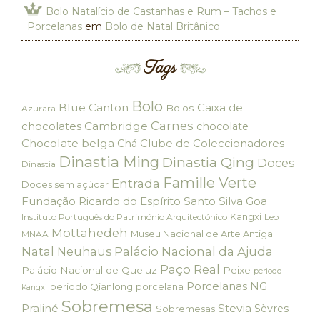
Bolo Natalício de Castanhas e Rum – Tachos e
Porcelanas
em
Bolo de Natal Britânico
Tags
Bolo
Blue Canton
Caixa de
Bolos
Azurara
Carnes
chocolates
Cambridge
chocolate
Chocolate belga
Clube de Coleccionadores
Chá
Dinastia Ming
Dinastia Qing
Doces
Dinastia
Famille Verte
Entrada
Doces sem açúcar
Fundação Ricardo do Espírito Santo Silva
Goa
Kangxi
Instituto Português do Património Arquitectónico
Leo
Mottahedeh
Museu Nacional de Arte Antiga
MNAA
Palácio Nacional da Ajuda
Natal
Neuhaus
Paço Real
Palácio Nacional de Queluz
Peixe
periodo
Porcelanas NG
periodo Qianlong
porcelana
Kangxi
Sobremesa
Praliné
Stevia
Sèvres
Sobremesas