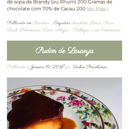
de sopa de Brandy (ou Rhum) 200 Gramas de
chocolate com 70% de Cacau 200
Ver Mais »
Publicado em
Receitas
Etiquetas
chocolate
,
Doces
,
Paço
Real
,
Sobremesas
,
Vista Alegre
Publique o seu Comentário
Pudim de Laranja
Publicado a
Janeiro 14, 2018
por
Tachos Porcelanas