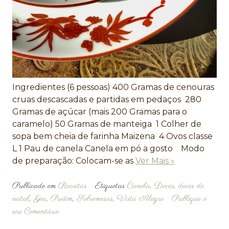
Ingredientes (6 pessoas) 400 Gramas de cenouras
cruas descascadas e partidas em pedaços 280
Gramas de açúcar (mais 200 Gramas para o
caramelo) 50 Gramas de manteiga 1 Colher de
sopa bem cheia de farinha Maizena 4 Ovos classe
L 1 Pau de canela Canela em pó a gosto Modo
de preparação: Colocam-se as
Ver Mais »
Publicado em
Receitas
Etiquetas
Canela
,
Doces
,
doces de
natal
,
Goa
,
Pudim
,
Sobremesas
,
Vista Alegre
Publique o
seu Comentário