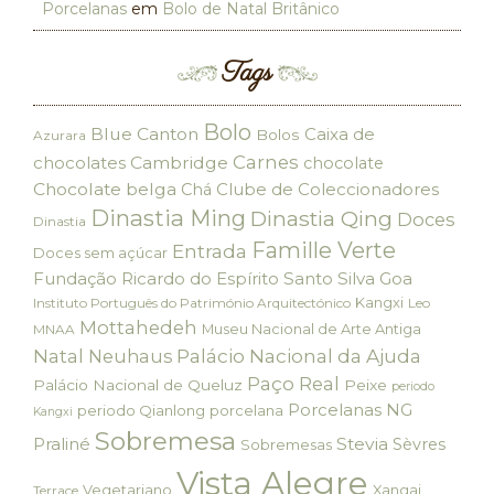
Porcelanas
em
Bolo de Natal Britânico
Tags
Bolo
Blue Canton
Caixa de
Bolos
Azurara
Carnes
chocolates
Cambridge
chocolate
Chocolate belga
Clube de Coleccionadores
Chá
Dinastia Ming
Dinastia Qing
Doces
Dinastia
Famille Verte
Entrada
Doces sem açúcar
Fundação Ricardo do Espírito Santo Silva
Goa
Kangxi
Instituto Português do Património Arquitectónico
Leo
Mottahedeh
Museu Nacional de Arte Antiga
MNAA
Palácio Nacional da Ajuda
Natal
Neuhaus
Paço Real
Palácio Nacional de Queluz
Peixe
periodo
Porcelanas NG
periodo Qianlong
porcelana
Kangxi
Sobremesa
Praliné
Stevia
Sèvres
Sobremesas
Vista Alegre
Vegetariano
Xangai
Terrace