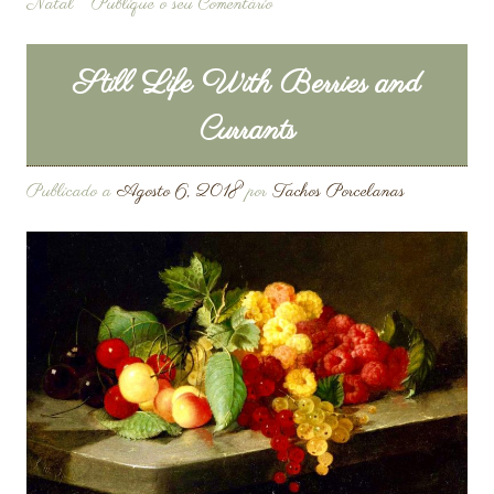
Natal
Publique o seu Comentário
Still Life With Berries and
Currants
Publicado a
Agosto 6, 2018
por
Tachos Porcelanas