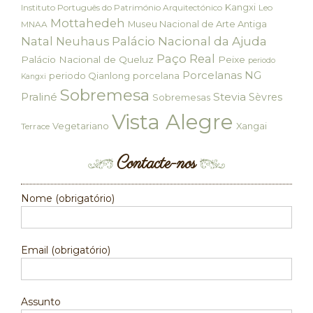
Kangxi
Instituto Português do Património Arquitectónico
Leo
Mottahedeh
Museu Nacional de Arte Antiga
MNAA
Palácio Nacional da Ajuda
Natal
Neuhaus
Paço Real
Palácio Nacional de Queluz
Peixe
periodo
Porcelanas NG
periodo Qianlong
porcelana
Kangxi
Sobremesa
Praliné
Stevia
Sèvres
Sobremesas
Vista Alegre
Vegetariano
Xangai
Terrace
Contacte-nos
Nome (obrigatório)
Email (obrigatório)
Assunto