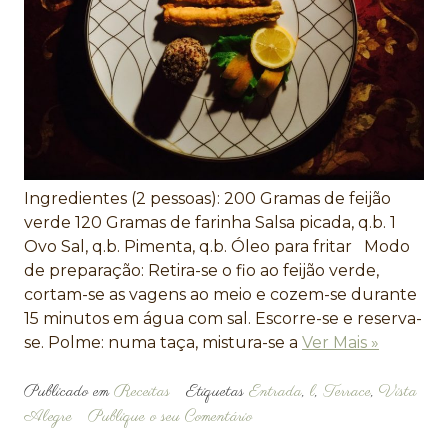
Ingredientes (2 pessoas): 200 Gramas de feijão
verde 120 Gramas de farinha Salsa picada, q.b. 1
Ovo Sal, q.b. Pimenta, q.b. Óleo para fritar Modo
de preparação: Retira-se o fio ao feijão verde,
cortam-se as vagens ao meio e cozem-se durante
15 minutos em água com sal. Escorre-se e reserva-
se. Polme: numa taça, mistura-se a
Ver Mais »
Publicado em
Receitas
Etiquetas
Entrada
,
l
,
Terrace
,
Vista
Alegre
Publique o seu Comentário