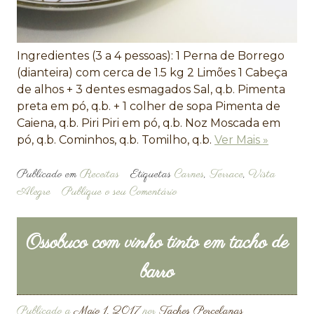
Ingredientes (3 a 4 pessoas): 1 Perna de Borrego
(dianteira) com cerca de 1.5 kg 2 Limões 1 Cabeça
de alhos + 3 dentes esmagados Sal, q.b. Pimenta
preta em pó, q.b. + 1 colher de sopa Pimenta de
Caiena, q.b. Piri Piri em pó, q.b. Noz Moscada em
pó, q.b. Cominhos, q.b. Tomilho, q.b.
Ver Mais »
Publicado em
Receitas
Etiquetas
Carnes
,
Terrace
,
Vista
Alegre
Publique o seu Comentário
Ossobuco com vinho tinto em tacho de
barro
Publicado a
Maio 1, 2017
por
Tachos Porcelanas