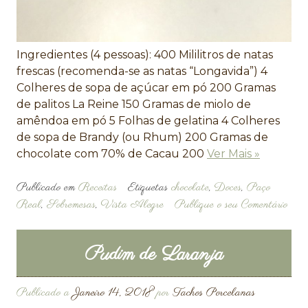
Ingredientes (4 pessoas): 400 Mililitros de natas
frescas (recomenda-se as natas “Longavida”) 4
Colheres de sopa de açúcar em pó 200 Gramas
de palitos La Reine 150 Gramas de miolo de
amêndoa em pó 5 Folhas de gelatina 4 Colheres
de sopa de Brandy (ou Rhum) 200 Gramas de
chocolate com 70% de Cacau 200
Ver Mais »
Publicado em
Receitas
Etiquetas
chocolate
,
Doces
,
Paço
Real
,
Sobremesas
,
Vista Alegre
Publique o seu Comentário
Pudim de Laranja
Publicado a
Janeiro 14, 2018
por
Tachos Porcelanas