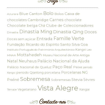
Tags
Bolo
Blue Canton
Caixa de
Bolos
Azurara
Carnes
chocolates
Cambridge
chocolate
Chocolate belga
Clube de Coleccionadores
Chá
Dinastia Ming
Dinastia Qing
Doces
Dinastia
Famille Verte
Entrada
Doces sem açúcar
Fundação Ricardo do Espírito Santo Silva
Goa
Kangxi
Instituto Português do Património Arquitectónico
Leo
Mottahedeh
Museu Nacional de Arte Antiga
MNAA
Palácio Nacional da Ajuda
Natal
Neuhaus
Paço Real
Palácio Nacional de Queluz
Peixe
periodo
Porcelanas NG
periodo Qianlong
porcelana
Kangxi
Sobremesa
Praliné
Stevia
Sèvres
Sobremesas
Vista Alegre
Vegetariano
Xangai
Terrace
Contacte-nos