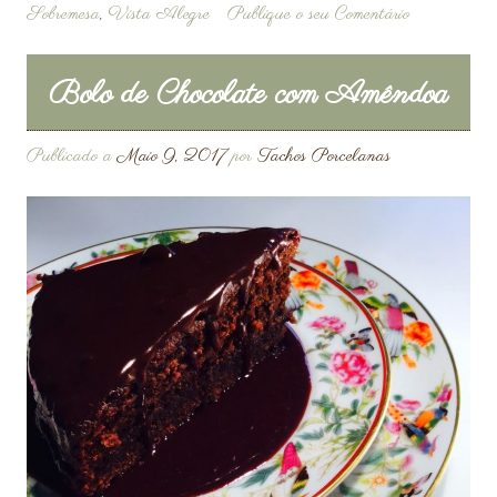
Sobremesa
,
Vista Alegre
Publique o seu Comentário
Bolo de Chocolate com Amêndoa
Publicado a
Maio 9, 2017
por
Tachos Porcelanas