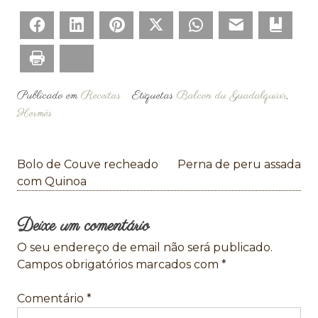
Facebook
LinkedIn
Pinterest
Twitter
WhatsApp
Email
Bookm
Print
Bluesky
Publicado em
Receitas
Etiquetas
Balcon du Guadalquivir
,
Hermès
Navegação
Bolo de Couve recheado
Perna de peru assada
de
com Quinoa
artigos
Deixe um comentário
O seu endereço de email não será publicado.
Campos obrigatórios marcados com
*
Comentário
*