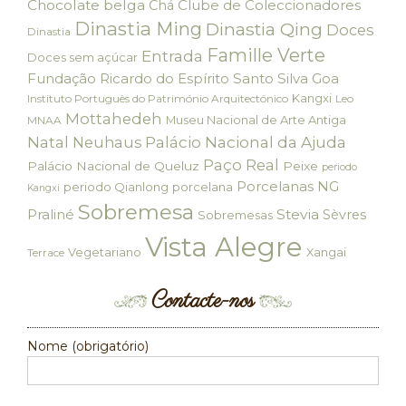
Chocolate belga
Clube de Coleccionadores
Chá
Dinastia Ming
Dinastia Qing
Doces
Dinastia
Famille Verte
Entrada
Doces sem açúcar
Fundação Ricardo do Espírito Santo Silva
Goa
Kangxi
Instituto Português do Património Arquitectónico
Leo
Mottahedeh
Museu Nacional de Arte Antiga
MNAA
Palácio Nacional da Ajuda
Natal
Neuhaus
Paço Real
Palácio Nacional de Queluz
Peixe
periodo
Porcelanas NG
periodo Qianlong
porcelana
Kangxi
Sobremesa
Praliné
Stevia
Sèvres
Sobremesas
Vista Alegre
Vegetariano
Xangai
Terrace
Contacte-nos
Nome (obrigatório)