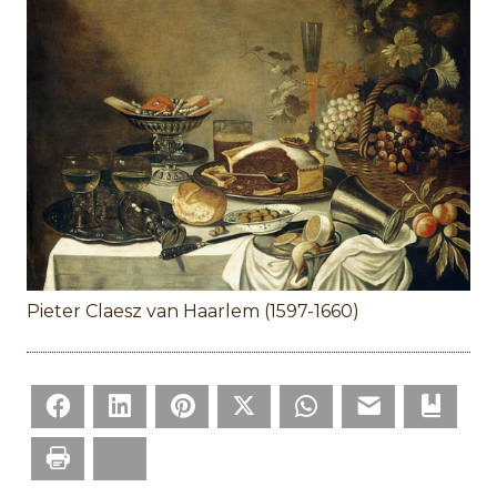
Pieter Claesz van Haarlem (1597-1660)
Facebook
LinkedIn
Pinterest
Twitter
WhatsApp
Email
Bookm
Print
Bluesky