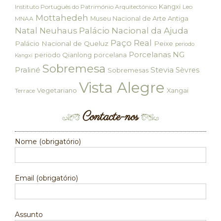
Kangxi
Instituto Português do Património Arquitectónico
Leo
Mottahedeh
Museu Nacional de Arte Antiga
MNAA
Palácio Nacional da Ajuda
Natal
Neuhaus
Paço Real
Palácio Nacional de Queluz
Peixe
periodo
Porcelanas NG
periodo Qianlong
porcelana
Kangxi
Sobremesa
Praliné
Stevia
Sèvres
Sobremesas
Vista Alegre
Vegetariano
Xangai
Terrace
Contacte-nos
Nome (obrigatório)
Email (obrigatório)
Assunto