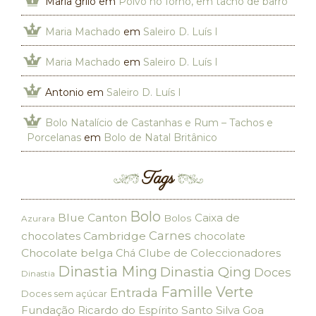
Maria grilo
em
Polvo no forno, em tacho de barro
Maria Machado
em
Saleiro D. Luís I
Maria Machado
em
Saleiro D. Luís I
Antonio
em
Saleiro D. Luís I
Bolo Natalício de Castanhas e Rum – Tachos e
Porcelanas
em
Bolo de Natal Britânico
Tags
Bolo
Blue Canton
Caixa de
Bolos
Azurara
Carnes
chocolates
Cambridge
chocolate
Chocolate belga
Clube de Coleccionadores
Chá
Dinastia Ming
Dinastia Qing
Doces
Dinastia
Famille Verte
Entrada
Doces sem açúcar
Fundação Ricardo do Espírito Santo Silva
Goa