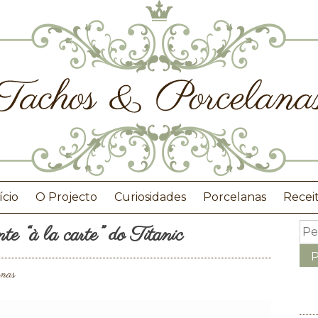
ício
O Projecto
Curiosidades
Porcelanas
Recei
nte “à la carte” do Titanic
anas