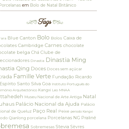
Porcelanas
em
Bolo de Natal Britânico
Tags
Bolo
Blue Canton
Caixa de
Bolos
rara
Carnes
colates
Cambridge
chocolate
ocolate belga
Clube de
Chá
Dinastia Ming
eccionadores
Dinastia
nastia Qing
Doces
Doces sem açúcar
Famille Verte
trada
Fundação Ricardo
Espírito Santo Silva
Goa
Instituto Português do
Kangxi
imónio Arquitectónico
Leo
MNAA
ttahedeh
Natal
Museu Nacional de Arte Antiga
Palácio Nacional da Ajuda
uhaus
Palácio
Paço Real
ional de Queluz
Peixe
periodo Kangxi
Porcelanas NG
Praliné
iodo Qianlong
porcelana
obremesa
Stevia
Sèvres
Sobremesas