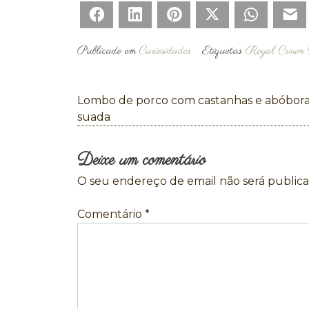
Facebook
LinkedIn
Pinterest
Twitter
WhatsAp
E
Publicado em
Curiosidades
Etiquetas
Royal Crown 
Navegação
Lombo de porco com castanhas e abóbor
de
suada
artigos
Deixe um comentário
O seu endereço de email não será publica
Comentário
*