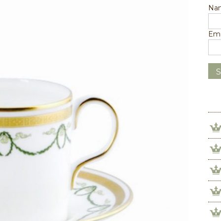
Na
Ema