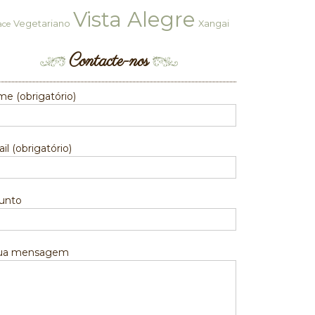
Vista Alegre
Vegetariano
Xangai
ace
Contacte-nos
e (obrigatório)
il (obrigatório)
unto
sua mensagem