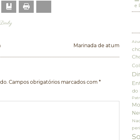
e 
Print
p
mail
Bookmark
Bluesky
Derby
Azu
a
Marinada de atum
cho
Ch
Col
Di
do.
Campos obrigatórios marcados com
*
En
do 
Patr
Mo
Ne
Nac
per
S