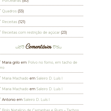
Porcelanas
(50)
Quadros
(33)
Receitas
(121)
Receitas com restrição de açúcar
(23)
Comentários
Maria grilo
em
Polvo no forno, em tacho de
rro
Maria Machado
em
Saleiro D. Luís I
Maria Machado
em
Saleiro D. Luís I
Antonio
em
Saleiro D. Luís I
Bolo Natalício de Castanhas e Rum – Tachos