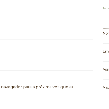
Terr
Nom
Ema
Ass
e navegador para a próxima vez que eu
A 