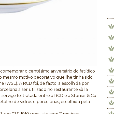
 comemorar o centésimo aniversário do fatídico
 o mesmo motivo decorativo que lhe tinha sido
 (WSL). A RCD foi, de facto, a escolhida por
rcelana a ser utilizado no restaurante «à la
serviço foi tratada entre a RCD e a Stonier & Co
talho de vidros e porcelanas, escolhida pela
L em 01.11.1910 uma lista com 7 motivos