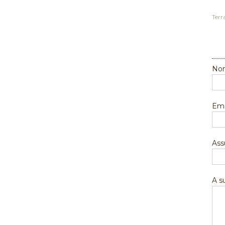
Terr
Nom
Ema
Ass
A 