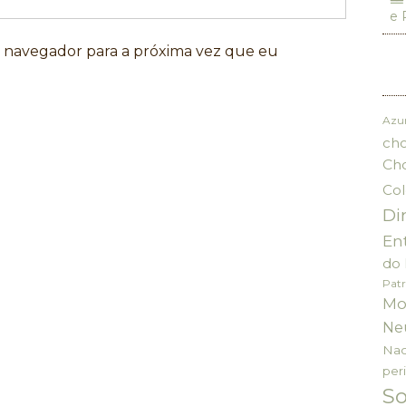
e 
e navegador para a próxima vez que eu
Azu
cho
Ch
Col
Di
En
do 
Patr
Mo
Ne
Nac
per
S