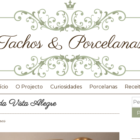
ício
O Projecto
Curiosidades
Porcelanas
Recei
 da Vista Alegre
nas