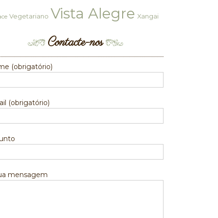
Vista Alegre
Vegetariano
Xangai
ace
Contacte-nos
e (obrigatório)
il (obrigatório)
unto
sua mensagem