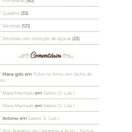
Porcelanas
(50)
Quadros
(33)
Receitas
(121)
Receitas com restrição de açúcar
(23)
Comentários
Maria grilo
em
Polvo no forno, em tacho de
rro
Maria Machado
em
Saleiro D. Luís I
Maria Machado
em
Saleiro D. Luís I
Antonio
em
Saleiro D. Luís I
Bolo Natalício de Castanhas e Rum – Tachos