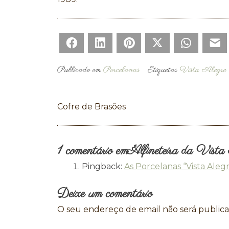
Facebook
LinkedIn
Pinterest
Twitter
WhatsAp
E
Publicado em
Porcelanas
Etiquetas
Vista Alegre
Navegação
Cofre de Brasões
de
artigos
1 comentário em “
Alfineteira da Vista
Pingback:
As Porcelanas “Vista Aleg
Deixe um comentário
O seu endereço de email não será publica