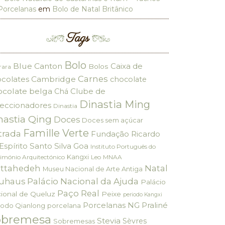
Porcelanas
em
Bolo de Natal Britânico
Tags
Bolo
Blue Canton
Caixa de
Bolos
rara
Carnes
colates
Cambridge
chocolate
ocolate belga
Clube de
Chá
Dinastia Ming
eccionadores
Dinastia
nastia Qing
Doces
Doces sem açúcar
Famille Verte
trada
Fundação Ricardo
Espírito Santo Silva
Goa
Instituto Português do
Kangxi
imónio Arquitectónico
Leo
MNAA
ttahedeh
Natal
Museu Nacional de Arte Antiga
Palácio Nacional da Ajuda
uhaus
Palácio
Paço Real
ional de Queluz
Peixe
periodo Kangxi
Porcelanas NG
Praliné
iodo Qianlong
porcelana
obremesa
Stevia
Sèvres
Sobremesas