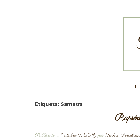
In
Etiqueta:
Samatra
Rapsód
Publicado a
Outubro 4, 2016
por
Tachos Porcelan