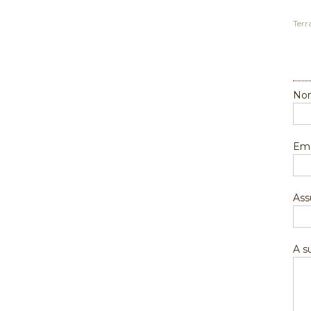
Terr
Nom
Ema
Ass
A 