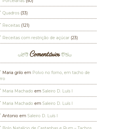
Porcelanas
(50)
Quadros
(33)
Receitas
(121)
Receitas com restrição de açúcar
(23)
Comentários
Maria grilo
em
Polvo no forno, em tacho de
rro
Maria Machado
em
Saleiro D. Luís I
Maria Machado
em
Saleiro D. Luís I
Antonio
em
Saleiro D. Luís I
Bolo Natalício de Castanhas e Rum – Tachos