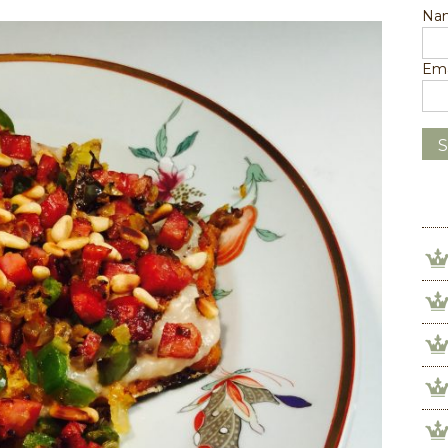
Na
Ema