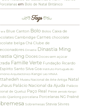
Porcelanas
em
Bolo de Natal Britânico
Tags
Bolo
Blue Canton
Caixa de
Bolos
rara
Carnes
colates
Cambridge
chocolate
ocolate belga
Clube de
Chá
Dinastia Ming
eccionadores
Dinastia
nastia Qing
Doces
Doces sem açúcar
Famille Verte
trada
Fundação Ricardo
Espírito Santo Silva
Goa
Instituto Português do
Kangxi
imónio Arquitectónico
Leo
MNAA
ttahedeh
Natal
Museu Nacional de Arte Antiga
Palácio Nacional da Ajuda
uhaus
Palácio
Paço Real
ional de Queluz
Peixe
periodo Kangxi
Porcelanas NG
Praliné
iodo Qianlong
porcelana
obremesa
Stevia
Sèvres
Sobremesas