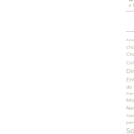
e 
Azu
cho
Ch
Col
Di
En
do 
Patr
Mo
Ne
Nac
per
S