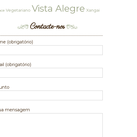
Vista Alegre
Vegetariano
Xangai
ace
Contacte-nos
e (obrigatório)
il (obrigatório)
unto
sua mensagem