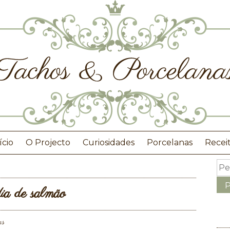
ício
O Projecto
Curiosidades
Porcelanas
Recei
ia de salmão
as