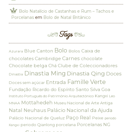
Bolo Natalício de Castanhas e Rum – Tachos e
Porcelanas
em
Bolo de Natal Britânico
Tags
Bolo
Blue Canton
Caixa de
Bolos
Azurara
Carnes
chocolates
Cambridge
chocolate
Chocolate belga
Clube de Coleccionadores
Chá
Dinastia Ming
Dinastia Qing
Doces
Dinastia
Famille Verte
Entrada
Doces sem açúcar
Fundação Ricardo do Espírito Santo Silva
Goa
Kangxi
Instituto Português do Património Arquitectónico
Leo
Mottahedeh
Museu Nacional de Arte Antiga
MNAA
Palácio Nacional da Ajuda
Natal
Neuhaus
Paço Real
Palácio Nacional de Queluz
Peixe
periodo
Porcelanas NG
periodo Qianlong
porcelana
Kangxi