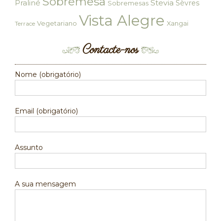
Sobremesa
Praliné
Stevia
Sèvres
Sobremesas
Vista Alegre
Vegetariano
Xangai
Terrace
Contacte-nos
Nome (obrigatório)
Email (obrigatório)
Assunto
A sua mensagem