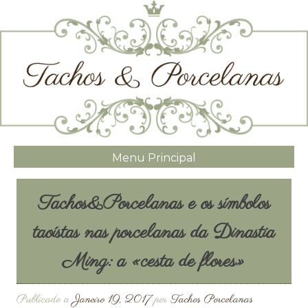
Menu Principal
Tachos&Porcelanas e os símbolos
taoístas nas porcelanas da Dinastia
Ming: a «cesta de flores»
Publicado a
Janeiro 19, 2017
por
Tachos Porcelanas