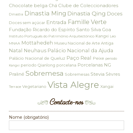
Chocolate belga
Clube de Coleccionadores
Chá
Dinastia Ming
Dinastia Qing
Doces
Dinastia
Famille Verte
Entrada
Doces sem açúcar
Fundação Ricardo do Espírito Santo Silva
Goa
Kangxi
Instituto Português do Património Arquitectónico
Leo
Mottahedeh
Museu Nacional de Arte Antiga
MNAA
Palácio Nacional da Ajuda
Natal
Neuhaus
Paço Real
Palácio Nacional de Queluz
Peixe
periodo
Porcelanas NG
periodo Qianlong
porcelana
Kangxi
Sobremesa
Praliné
Stevia
Sèvres
Sobremesas
Vista Alegre
Vegetariano
Xangai
Terrace
Contacte-nos
Nome (obrigatório)