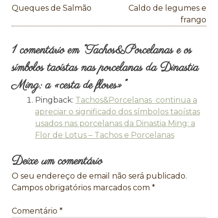
Navegação
Queques de Salmão
Caldo de legumes e
de
frango
artigos
1 comentário em “
Tachos&Porcelanas e os
símbolos taoístas nas porcelanas da Dinastia
Ming: a «cesta de flores»
”
Pingback:
Tachos&Porcelanas continua a
apreciar o significado dos símbolos taoístas
usados nas porcelanas da Dinastia Ming: a
Flor de Lotus – Tachos e Porcelanas
Deixe um comentário
O seu endereço de email não será publicado.
Campos obrigatórios marcados com
*
Comentário
*