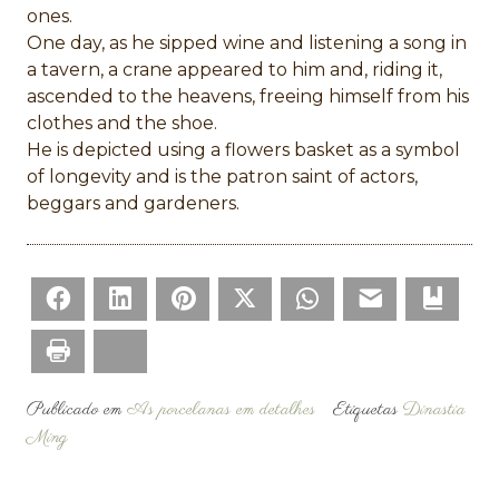
ones.
One day, as he sipped wine and listening a song in
a tavern, a crane appeared to him and, riding it,
ascended to the heavens, freeing himself from his
clothes and the shoe.
He is depicted using a flowers basket as a symbol
of longevity and is the patron saint of actors,
beggars and gardeners.
Facebook
LinkedIn
Pinterest
Twitter
WhatsApp
Email
Bookm
Print
Bluesky
Publicado em
As porcelanas em detalhes
Etiquetas
Dinastia
Ming