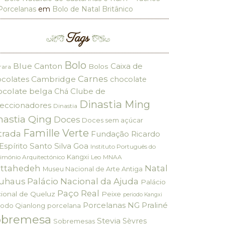
Porcelanas
em
Bolo de Natal Britânico
Tags
Bolo
Blue Canton
Caixa de
Bolos
rara
Carnes
colates
Cambridge
chocolate
ocolate belga
Clube de
Chá
Dinastia Ming
eccionadores
Dinastia
nastia Qing
Doces
Doces sem açúcar
Famille Verte
trada
Fundação Ricardo
Espírito Santo Silva
Goa
Instituto Português do
Kangxi
imónio Arquitectónico
Leo
MNAA
ttahedeh
Natal
Museu Nacional de Arte Antiga
Palácio Nacional da Ajuda
uhaus
Palácio
Paço Real
ional de Queluz
Peixe
periodo Kangxi
Porcelanas NG
Praliné
iodo Qianlong
porcelana
obremesa
Stevia
Sèvres
Sobremesas