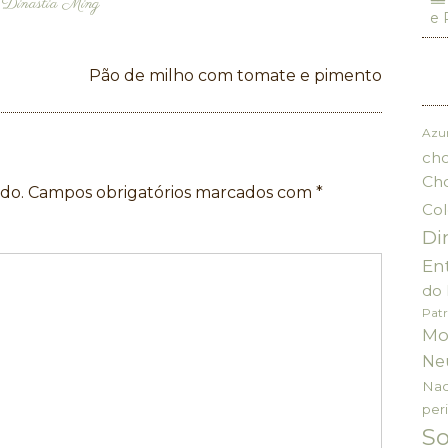
s
Dinastia Ming
e 
Pão de milho com tomate e pimento
Azu
cho
Ch
do.
Campos obrigatórios marcados com
*
Col
Di
En
do 
Patr
Mo
Ne
Nac
per
S