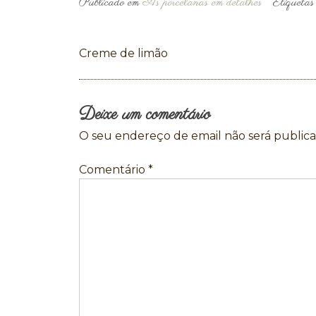
Publicado em
As porcelanas em detalhes
Etiqueta
Navegação
Creme de limão
de
artigos
Deixe um comentário
O seu endereço de email não será publica
Comentário
*