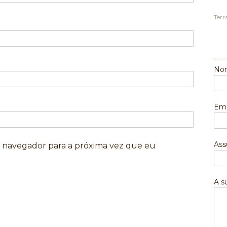
Terr
Nom
Ema
Ass
e navegador para a próxima vez que eu
A 