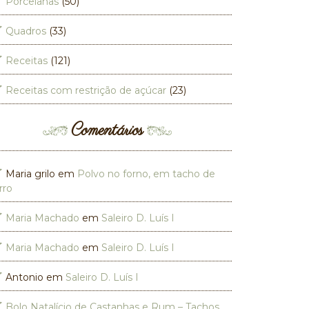
Porcelanas
(50)
Quadros
(33)
Receitas
(121)
Receitas com restrição de açúcar
(23)
Comentários
Maria grilo
em
Polvo no forno, em tacho de
rro
Maria Machado
em
Saleiro D. Luís I
Maria Machado
em
Saleiro D. Luís I
Antonio
em
Saleiro D. Luís I
Bolo Natalício de Castanhas e Rum – Tachos