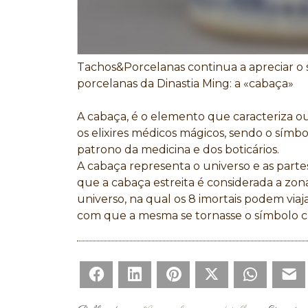
Tachos&Porcelanas continua a apreciar o s
porcelanas da Dinastia Ming: a «cabaça»
A cabaça, é o elemento que caracteriza out
os elixires médicos mágicos, sendo o símbol
patrono da medicina e dos boticários.
A cabaça representa o universo e as partes
que a cabaça estreita é considerada a zo
universo, na qual os 8 imortais podem viaj
com que a mesma se tornasse o símbolo ch
Facebook
LinkedIn
Pinterest
Twitter
WhatsAp
E