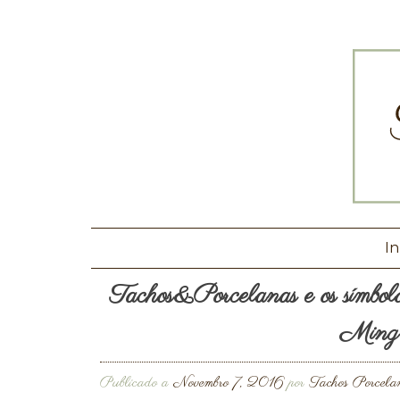
In
Tachos&Porcelanas e os símbolos
Ming:
Publicado a
Novembro 7, 2016
por
Tachos Porcela