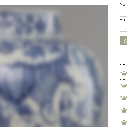
Na
Ema