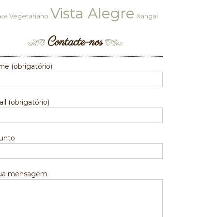
Vista Alegre
Vegetariano
Xangai
ace
Contacte-nos
e (obrigatório)
il (obrigatório)
unto
sua mensagem