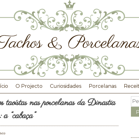
ício
O Projecto
Curiosidades
Porcelanas
Recei
 taoístas nas porcelanas da Dinastia
 a “cabaça”
nas