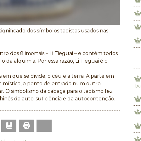
ignificado dos símbolos taoístas usados nas
ro dos 8 imortais – Li Tieguai – e contém todos
o da alquimia. Por essa razão, Li Tieguai é o
 em que se divide, o céu e a terra. A parte em
na mística, o ponto de entrada num outro
ba
ar. O simbolismo da cabaça para o taoísmo fez
inês da auto-suficiência e da autocontenção.
Print
p
mail
Bookmark
Bluesky