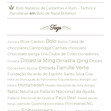
Bolo Natalício de Castanhas e Rum – Tachos e
Porcelanas
em
Bolo de Natal Britânico
Tags
Bolo
Blue Canton
Caixa de
Bolos
Azurara
Carnes
chocolates
Cambridge
chocolate
Chocolate belga
Clube de Coleccionadores
Chá
Dinastia Ming
Dinastia Qing
Doces
Dinastia
Famille Verte
Entrada
Doces sem açúcar
Fundação Ricardo do Espírito Santo Silva
Goa
Kangxi
Instituto Português do Património Arquitectónico
Leo
Mottahedeh
Museu Nacional de Arte Antiga
MNAA
Palácio Nacional da Ajuda
Natal
Neuhaus
Paço Real
Palácio Nacional de Queluz
Peixe
periodo
Porcelanas NG
periodo Qianlong
porcelana
Kangxi
Sobremesa