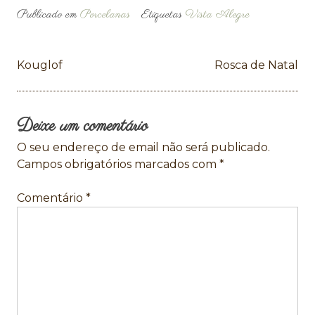
Publicado em
Porcelanas
Etiquetas
Vista Alegre
Navegação
Kouglof
Rosca de Natal
de
artigos
Deixe um comentário
O seu endereço de email não será publicado.
Campos obrigatórios marcados com
*
Comentário
*