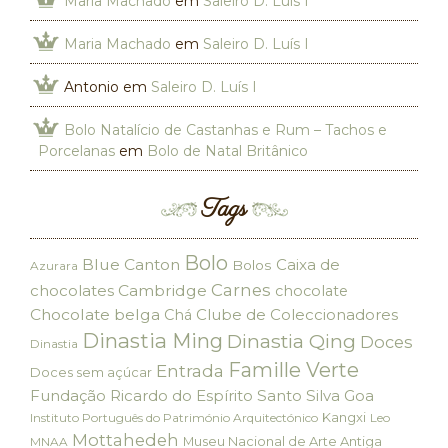
Maria Machado
em
Saleiro D. Luís I
Maria Machado
em
Saleiro D. Luís I
Antonio
em
Saleiro D. Luís I
Bolo Natalício de Castanhas e Rum – Tachos e
Porcelanas
em
Bolo de Natal Britânico
Tags
Bolo
Blue Canton
Caixa de
Bolos
Azurara
Carnes
chocolates
Cambridge
chocolate
Chocolate belga
Clube de Coleccionadores
Chá
Dinastia Ming
Dinastia Qing
Doces
Dinastia
Famille Verte
Entrada
Doces sem açúcar
Fundação Ricardo do Espírito Santo Silva
Goa
Kangxi
Instituto Português do Património Arquitectónico
Leo
Mottahedeh
Museu Nacional de Arte Antiga
MNAA