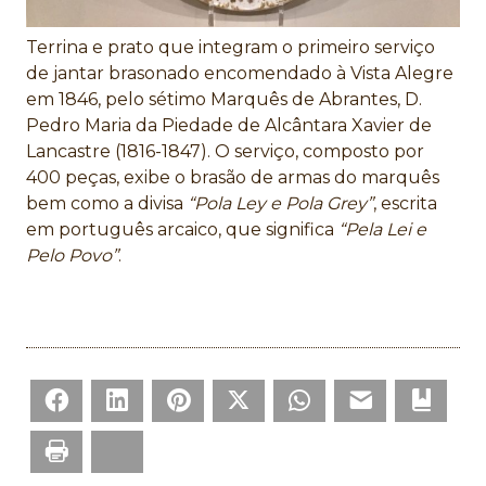
Terrina e prato que integram o primeiro serviço
de jantar brasonado encomendado à Vista Alegre
em 1846, pelo sétimo Marquês de Abrantes, D.
Pedro Maria da Piedade de Alcântara Xavier de
Lancastre (1816-1847). O serviço, composto por
400 peças, exibe o brasão de armas do marquês
bem como a divisa
“Pola Ley e Pola Grey”
, escrita
em português arcaico, que significa
“Pela Lei e
Pelo Povo”
.
Facebook
LinkedIn
Pinterest
Twitter
WhatsApp
Email
Bookm
Print
Bluesky