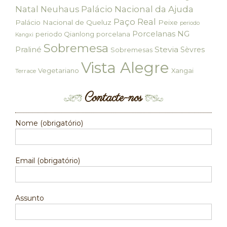
Palácio Nacional da Ajuda
Natal
Neuhaus
Paço Real
Palácio Nacional de Queluz
Peixe
periodo
Porcelanas NG
periodo Qianlong
porcelana
Kangxi
Sobremesa
Praliné
Stevia
Sèvres
Sobremesas
Vista Alegre
Vegetariano
Xangai
Terrace
Contacte-nos
Nome (obrigatório)
Email (obrigatório)
Assunto