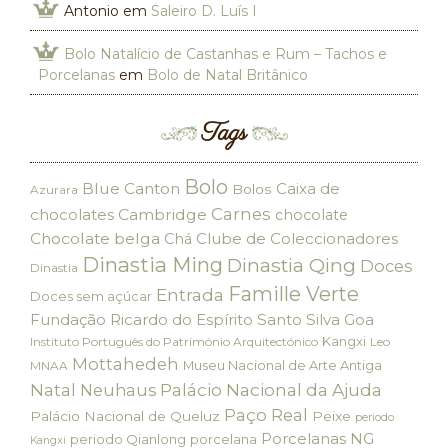
Antonio
em
Saleiro D. Luís I
Bolo Natalício de Castanhas e Rum – Tachos e
Porcelanas
em
Bolo de Natal Britânico
Tags
Bolo
Blue Canton
Caixa de
Bolos
Azurara
Carnes
chocolates
Cambridge
chocolate
Chocolate belga
Clube de Coleccionadores
Chá
Dinastia Ming
Dinastia Qing
Doces
Dinastia
Famille Verte
Entrada
Doces sem açúcar
Fundação Ricardo do Espírito Santo Silva
Goa
Kangxi
Instituto Português do Património Arquitectónico
Leo
Mottahedeh
Museu Nacional de Arte Antiga
MNAA
Palácio Nacional da Ajuda
Natal
Neuhaus
Paço Real
Palácio Nacional de Queluz
Peixe
periodo
Porcelanas NG
periodo Qianlong
porcelana
Kangxi