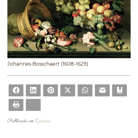
Johannes Bosschaert (1608-1629)
Facebook
LinkedIn
Pinterest
Twitter
WhatsApp
Email
Bookm
Print
Bluesky
Publicado em
Quadros