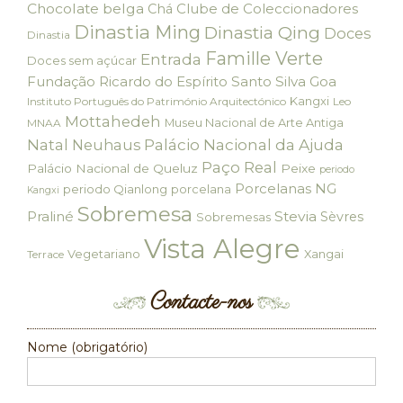
Chocolate belga
Clube de Coleccionadores
Chá
Dinastia Ming
Dinastia Qing
Doces
Dinastia
Famille Verte
Entrada
Doces sem açúcar
Fundação Ricardo do Espírito Santo Silva
Goa
Kangxi
Instituto Português do Património Arquitectónico
Leo
Mottahedeh
Museu Nacional de Arte Antiga
MNAA
Palácio Nacional da Ajuda
Natal
Neuhaus
Paço Real
Palácio Nacional de Queluz
Peixe
periodo
Porcelanas NG
periodo Qianlong
porcelana
Kangxi
Sobremesa
Praliné
Stevia
Sèvres
Sobremesas
Vista Alegre
Vegetariano
Xangai
Terrace
Contacte-nos
Nome (obrigatório)