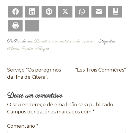
Facebook
LinkedIn
Pinterest
Twitter
WhatsApp
Email
Bookm
Print
Bluesky
Publicado em
Receitas com restrição de açúcar
Etiquetas
Anna
,
Vista Alegre
Navegação
Serviço “Os peregrinos
“Les Trois Commères”
de
da Ilha de Citera”.
artigos
Deixe um comentário
O seu endereço de email não será publicado.
Campos obrigatórios marcados com
*
Comentário
*