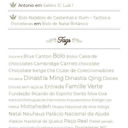
Antonio
em
Saleiro D. Luís I
Bolo Natalício de Castanhas e Rum – Tachos e
Porcelanas
em
Bolo de Natal Britânico
Tags
Bolo
Blue Canton
Caixa de
Bolos
Azurara
Carnes
chocolates
Cambridge
chocolate
Chocolate belga
Clube de Coleccionadores
Chá
Dinastia Ming
Dinastia Qing
Doces
Dinastia
Famille Verte
Entrada
Doces sem açúcar
Fundação Ricardo do Espírito Santo Silva
Goa
Kangxi
Instituto Português do Património Arquitectónico
Leo
Mottahedeh
Museu Nacional de Arte Antiga
MNAA
Palácio Nacional da Ajuda
Natal
Neuhaus
Paço Real
Palácio Nacional de Queluz
Peixe
periodo
Porcelanas NG
periodo Qianlong
porcelana