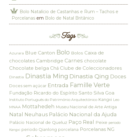
Bolo Natalício de Castanhas e Rum – Tachos e
Porcelanas
em
Bolo de Natal Britânico
Tags
Bolo
Blue Canton
Caixa de
Bolos
Azurara
Carnes
chocolates
Cambridge
chocolate
Chocolate belga
Clube de Coleccionadores
Chá
Dinastia Ming
Dinastia Qing
Doces
Dinastia
Famille Verte
Entrada
Doces sem açúcar
Fundação Ricardo do Espírito Santo Silva
Goa
Kangxi
Instituto Português do Património Arquitectónico
Leo
Mottahedeh
Museu Nacional de Arte Antiga
MNAA
Palácio Nacional da Ajuda
Natal
Neuhaus
Paço Real
Palácio Nacional de Queluz
Peixe
periodo
Porcelanas NG
periodo Qianlong
porcelana
Kangxi