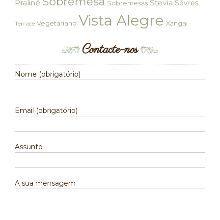
Sobremesa
Praliné
Stevia
Sèvres
Sobremesas
Vista Alegre
Vegetariano
Xangai
Terrace
Contacte-nos
Nome (obrigatório)
Email (obrigatório)
Assunto
A sua mensagem