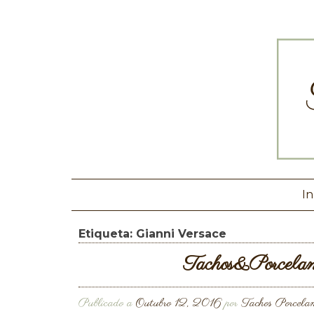
In
Etiqueta:
Gianni Versace
Tachos&Porcelana
Publicado a
Outubro 12, 2016
por
Tachos Porcela