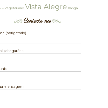
Vista Alegre
Vegetariano
Xangai
ace
Contacte-nos
e (obrigatório)
il (obrigatório)
unto
sua mensagem