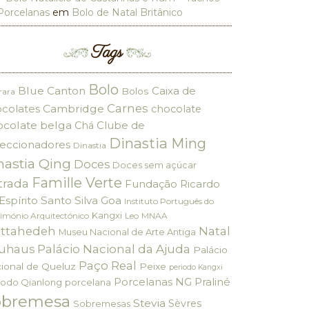
Porcelanas
em
Bolo de Natal Britânico
Tags
Bolo
Blue Canton
Caixa de
Bolos
rara
Carnes
colates
Cambridge
chocolate
ocolate belga
Clube de
Chá
Dinastia Ming
eccionadores
Dinastia
nastia Qing
Doces
Doces sem açúcar
Famille Verte
trada
Fundação Ricardo
Espírito Santo Silva
Goa
Instituto Português do
Kangxi
imónio Arquitectónico
Leo
MNAA
ttahedeh
Natal
Museu Nacional de Arte Antiga
Palácio Nacional da Ajuda
uhaus
Palácio
Paço Real
ional de Queluz
Peixe
periodo Kangxi
Porcelanas NG
Praliné
iodo Qianlong
porcelana
obremesa
Stevia
Sèvres
Sobremesas