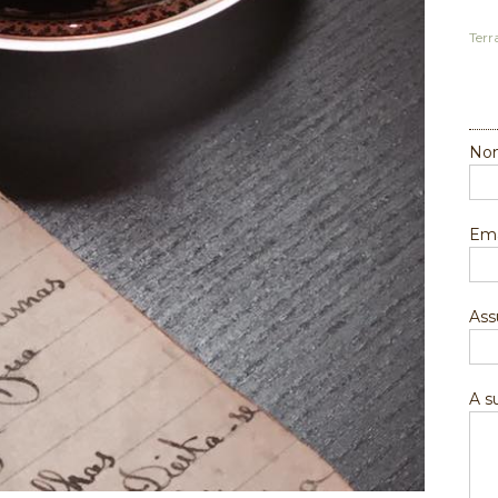
Terr
Nom
Ema
Ass
A 