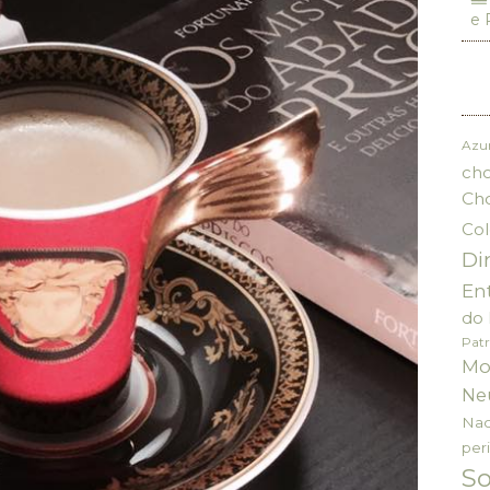
e 
Azu
cho
Ch
Col
Di
En
do 
Patr
Mo
Ne
Nac
per
S