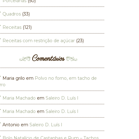
Porcelanas
(50)
Quadros
(33)
Receitas
(121)
Receitas com restrição de açúcar
(23)
Comentários
Maria grilo
em
Polvo no forno, em tacho de
rro
Maria Machado
em
Saleiro D. Luís I
Maria Machado
em
Saleiro D. Luís I
Antonio
em
Saleiro D. Luís I
Bolo Natalício de Castanhas e Rum – Tachos