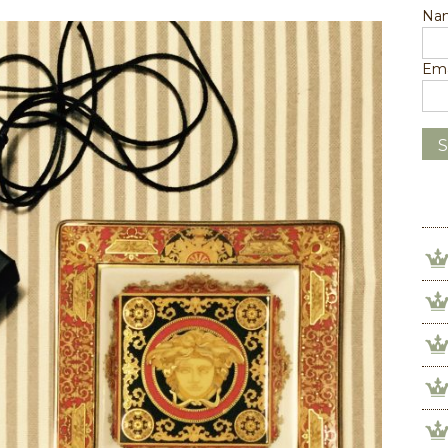
Na
Ema