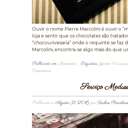
Ouvir o nome Pierre Marcolini é ouvir o 
loja e sentir que os chocolates são tratad
“chocourivesaria” onde o requinte se faz 
Marcolini, encontra-se algo mais do que
Publicado em
Momentos
Etiquetas
Gianni Versace
Comentário
Serviço Medusa
Publicado a
Agosto 31, 2016
por
Tachos Porcelan