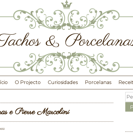
ício
O Projecto
Curiosidades
Porcelanas
Recei
s e Pierre Marcolini
nas