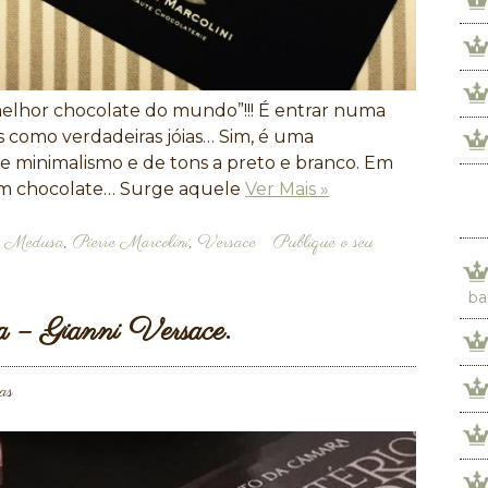
“melhor chocolate do mundo”!!! É entrar numa
os como verdadeiras jóias… Sim, é uma
de minimalismo e de tons a preto e branco. Em
 um chocolate… Surge aquele
Ver Mais »
,
Medusa
,
Pierre Marcolini
,
Versace
Publique o seu
ba
 – Gianni Versace.
as