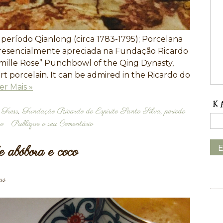
 período Qianlong (circa 1783-1795); Porcelana
presencialmente apreciada na Fundação Ricardo
Famille Rose” Punchbowl of the Qing Dynasty,
t porcelain. It can be admired in the Ricardo do
er Mais »
,
Fress
,
Fundação Ricardo do Espírito Santo Silva
,
periodo
ão
Publique o seu Comentário
 abóbora e coco
as