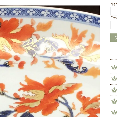
Na
Ema