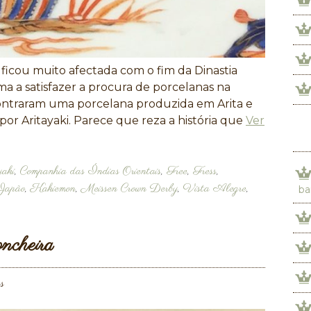
icou muito afectada com o fim da Dinastia
ma a satisfazer a procura de porcelanas na
ontraram uma porcelana produzida em Arita e
por Aritayaki. Parece que reza a história que
Ver
aki
,
Companhia das Índias Orientais
,
Free
,
Fress
,
Japão
,
Kakiemon
,
Meissen Crown Derby
,
Vista Alegre
,
ba
ncheira
s