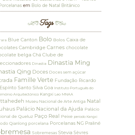
Porcelanas
em
Bolo de Natal Britânico
Tags
Bolo
Blue Canton
Caixa de
Bolos
rara
Carnes
colates
Cambridge
chocolate
ocolate belga
Clube de
Chá
Dinastia Ming
eccionadores
Dinastia
nastia Qing
Doces
Doces sem açúcar
Famille Verte
trada
Fundação Ricardo
Espírito Santo Silva
Goa
Instituto Português do
Kangxi
imónio Arquitectónico
Leo
MNAA
ttahedeh
Natal
Museu Nacional de Arte Antiga
Palácio Nacional da Ajuda
uhaus
Palácio
Paço Real
ional de Queluz
Peixe
periodo Kangxi
Porcelanas NG
Praliné
iodo Qianlong
porcelana
obremesa
Stevia
Sèvres
Sobremesas