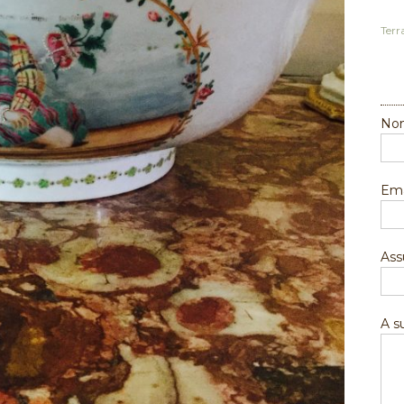
Terr
Nom
Ema
Ass
A 