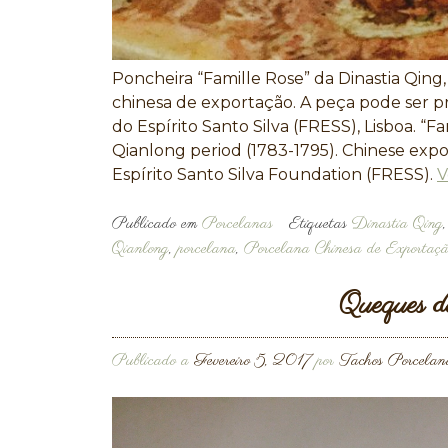
Poncheira “Famille Rose” da Dinastia Qing,
chinesa de exportação. A peça pode ser 
do Espírito Santo Silva (FRESS), Lisboa. “
Qianlong period (1783-1795). Chinese expor
Espírito Santo Silva Foundation (FRESS).
V
Publicado em
Porcelanas
Etiquetas
Dinastia Qing
Qianlong
,
porcelana
,
Porcelana Chinesa de Exportaç
Queques de
Publicado a
Fevereiro 5, 2017
por
Tachos Porcelan