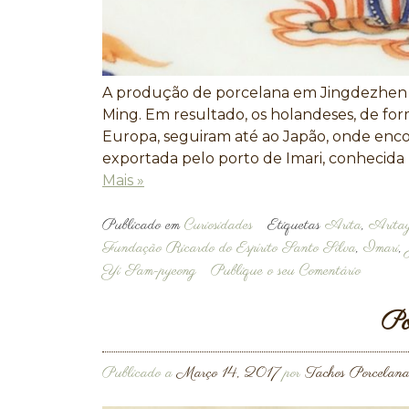
A produção de porcelana em Jingdezhen f
Ming. Em resultado, os holandeses, de for
Europa, seguiram até ao Japão, onde enc
exportada pelo porto de Imari, conhecida 
Mais »
Publicado em
Curiosidades
Etiquetas
Arita
,
Aritay
Fundação Ricardo do Espírito Santo Silva
,
Imari
,
Yi Sam-pyeong
Publique o seu Comentário
Po
Publicado a
Março 14, 2017
por
Tachos Porcelana