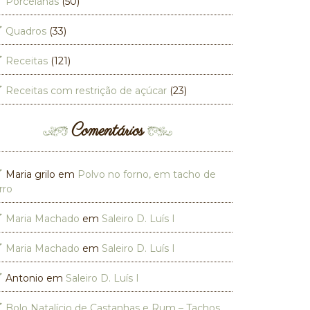
Porcelanas
(50)
Quadros
(33)
Receitas
(121)
Receitas com restrição de açúcar
(23)
Comentários
Maria grilo
em
Polvo no forno, em tacho de
rro
Maria Machado
em
Saleiro D. Luís I
Maria Machado
em
Saleiro D. Luís I
Antonio
em
Saleiro D. Luís I
Bolo Natalício de Castanhas e Rum – Tachos