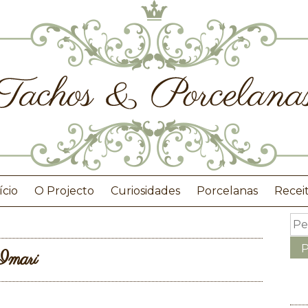
ício
O Projecto
Curiosidades
Porcelanas
Recei
Imari