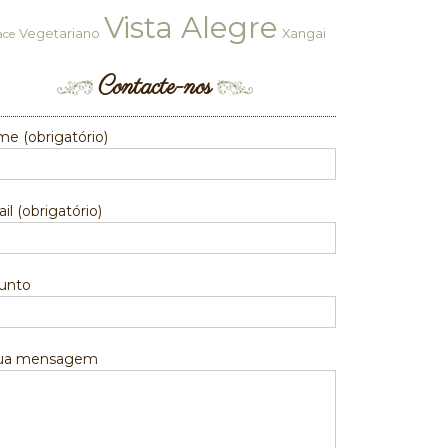
Vista Alegre
Vegetariano
Xangai
ace
Contacte-nos
e (obrigatório)
il (obrigatório)
unto
sua mensagem