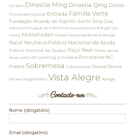
Dinastia Ming
Dinastia Qing
Doces
Dinastia
Famille Verte
Entrada
Doces sem açúcar
Fundação Ricardo do Espírito Santo Silva
Goa
Kangxi
Instituto Português do Património Arquitectónico
Leo
Mottahedeh
Museu Nacional de Arte Antiga
MNAA
Palácio Nacional da Ajuda
Natal
Neuhaus
Paço Real
Palácio Nacional de Queluz
Peixe
periodo
Porcelanas NG
periodo Qianlong
porcelana
Kangxi
Sobremesa
Praliné
Stevia
Sèvres
Sobremesas
Vista Alegre
Vegetariano
Xangai
Terrace
Contacte-nos
Nome (obrigatório)
Email (obrigatório)