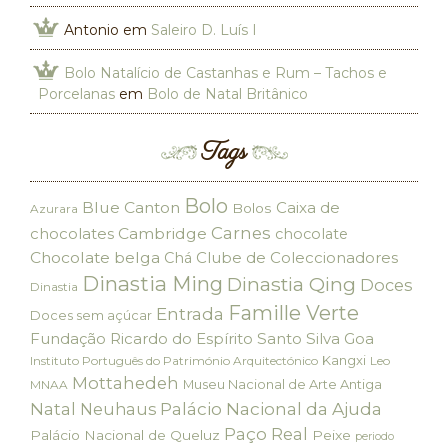
Antonio
em
Saleiro D. Luís I
Bolo Natalício de Castanhas e Rum – Tachos e
Porcelanas
em
Bolo de Natal Britânico
Tags
Bolo
Blue Canton
Caixa de
Bolos
Azurara
Carnes
chocolates
Cambridge
chocolate
Chocolate belga
Clube de Coleccionadores
Chá
Dinastia Ming
Dinastia Qing
Doces
Dinastia
Famille Verte
Entrada
Doces sem açúcar
Fundação Ricardo do Espírito Santo Silva
Goa
Kangxi
Instituto Português do Património Arquitectónico
Leo
Mottahedeh
Museu Nacional de Arte Antiga
MNAA
Palácio Nacional da Ajuda
Natal
Neuhaus
Paço Real
Palácio Nacional de Queluz
Peixe
periodo