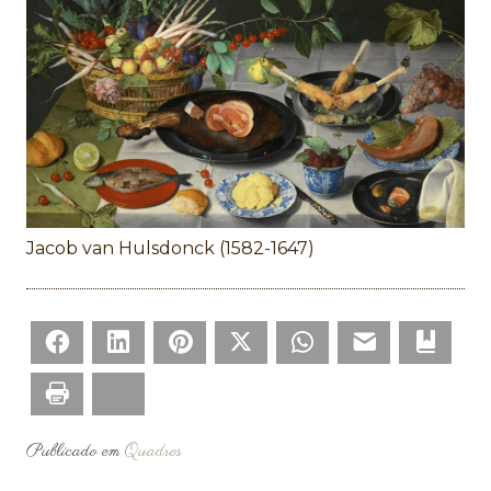
Jacob van Hulsdonck (1582-1647)
Facebook
LinkedIn
Pinterest
Twitter
WhatsApp
Email
Bookm
Print
Bluesky
Publicado em
Quadros