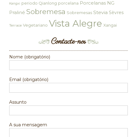
Porcelanas NG
periodo Qianlong
porcelana
Kangxi
Sobremesa
Praliné
Stevia
Sèvres
Sobremesas
Vista Alegre
Vegetariano
Xangai
Terrace
Contacte-nos
Nome (obrigatório)
Email (obrigatório)
Assunto
A sua mensagem