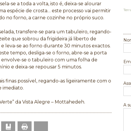
 sela-se a toda a volta, isto é, deixa-se alourar
Terr
a espécie de crosta… este processo vai permitir
o no forno, a carne cozinhe no próprio suco.
selada, transfere-se para um tabuleiro, regando-
eite que sobrou da frigideira já liberto de
Nom
 e leva-se ao forno durante 30 minutos exactos.
este tempo, desliga-se o forno, abre-se a porta
envolve-se o tabuleiro com uma folha de
Ema
ínio e deixa-se repousar 5 minutos.
is finas possível, regando-as ligeiramente com o
Ass
e imediato.
Verte” da Vista Alegre – Mottahedeh.
A 
Print
p
mail
Bookmark
Bluesky