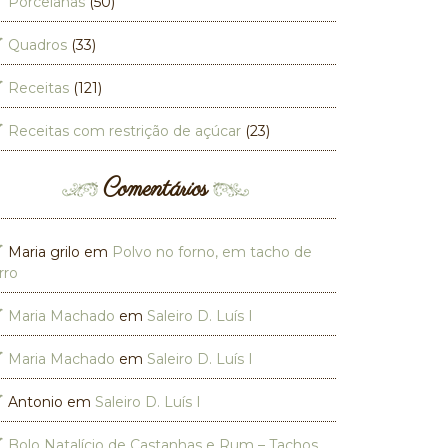
Porcelanas
(50)
Quadros
(33)
Receitas
(121)
Receitas com restrição de açúcar
(23)
Comentários
Maria grilo
em
Polvo no forno, em tacho de
rro
Maria Machado
em
Saleiro D. Luís I
Maria Machado
em
Saleiro D. Luís I
Antonio
em
Saleiro D. Luís I
Bolo Natalício de Castanhas e Rum – Tachos