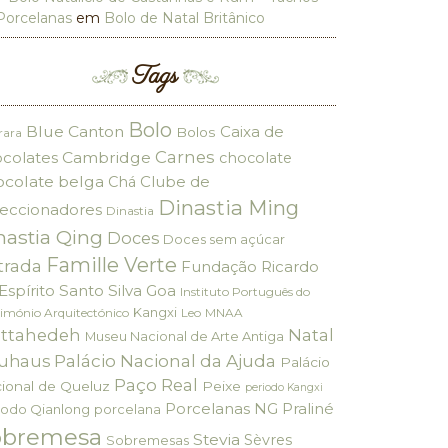
Porcelanas
em
Bolo de Natal Britânico
Tags
Bolo
Blue Canton
Caixa de
Bolos
rara
Carnes
colates
Cambridge
chocolate
ocolate belga
Clube de
Chá
Dinastia Ming
eccionadores
Dinastia
nastia Qing
Doces
Doces sem açúcar
Famille Verte
trada
Fundação Ricardo
Espírito Santo Silva
Goa
Instituto Português do
Kangxi
imónio Arquitectónico
Leo
MNAA
ttahedeh
Natal
Museu Nacional de Arte Antiga
Palácio Nacional da Ajuda
uhaus
Palácio
Paço Real
ional de Queluz
Peixe
periodo Kangxi
Porcelanas NG
Praliné
iodo Qianlong
porcelana
obremesa
Stevia
Sèvres
Sobremesas