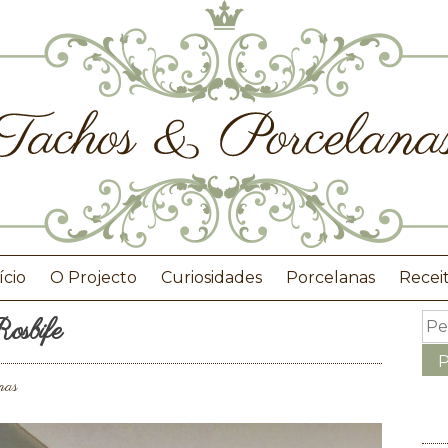
ício
O Projecto
Curiosidades
Porcelanas
Recei
osbife
nas