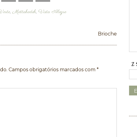
Verte
,
Mottahedeh
,
Vista Alegre
Brioche
do.
Campos obrigatórios marcados com
*