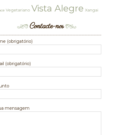
Vista Alegre
Vegetariano
Xangai
ace
Contacte-nos
e (obrigatório)
il (obrigatório)
unto
sua mensagem