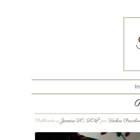
In
R
Publicado a
Janeiro 20, 2018
por
Tachos Porcela