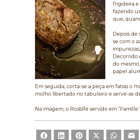
frigideira e
fazendo um
que, quand
Depois de 
se com o az
impurezas,
Decorrido 
do mesmo, 
papel alum
Em seguida, corta-se a peça em fatias o ma
molho libertado no tabuleiro e serve-se d
Na imagem, o Rosbife servido em “Famille 
Facebook
LinkedIn
Pinterest
Twitter
WhatsAp
E