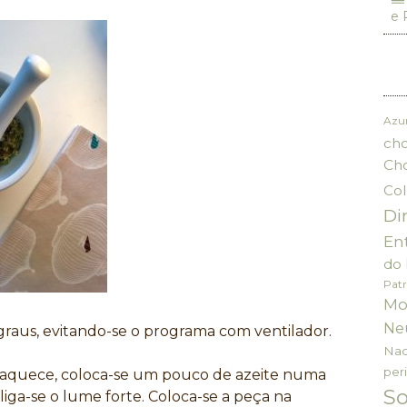
e 
Azu
cho
Ch
Col
Di
En
do 
Patr
Mo
Ne
graus, evitando-se o programa com ventilador.
Nac
per
aquece, coloca-se um pouco de azeite numa
S
e liga-se o lume forte. Coloca-se a peça na