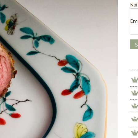
Na
Ema