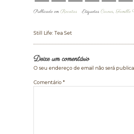
Publicado em
Receitas
Etiquetas
Carnes
,
Famille 
Navegação
Still Life: Tea Set
de
artigos
Deixe um comentário
O seu endereço de email não será publica
Comentário
*