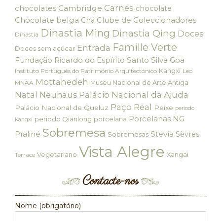
Carnes
chocolates
Cambridge
chocolate
Chocolate belga
Clube de Coleccionadores
Chá
Dinastia Ming
Dinastia Qing
Doces
Dinastia
Famille Verte
Entrada
Doces sem açúcar
Fundação Ricardo do Espírito Santo Silva
Goa
Kangxi
Instituto Português do Património Arquitectónico
Leo
Mottahedeh
Museu Nacional de Arte Antiga
MNAA
Palácio Nacional da Ajuda
Natal
Neuhaus
Paço Real
Palácio Nacional de Queluz
Peixe
periodo
Porcelanas NG
periodo Qianlong
porcelana
Kangxi
Sobremesa
Praliné
Stevia
Sèvres
Sobremesas
Vista Alegre
Vegetariano
Xangai
Terrace
Contacte-nos
Nome (obrigatório)