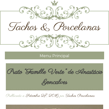
Menu Principal
Prato “Famille Verte” de Anastácio
Goncalves
Publicado a
Setembro 28, 2016
por
Tachos Porcelanas