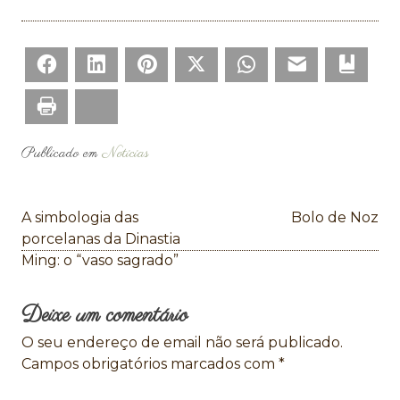
Facebook
LinkedIn
Pinterest
Twitter
WhatsApp
Email
Bookm
Print
Bluesky
Publicado em
Noticias
Navegação
A simbologia das
Bolo de Noz
de
porcelanas da Dinastia
Ming: o “vaso sagrado”
artigos
Deixe um comentário
O seu endereço de email não será publicado.
Campos obrigatórios marcados com
*