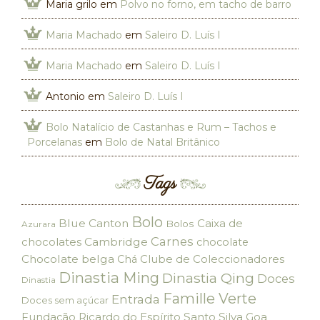
Maria grilo
em
Polvo no forno, em tacho de barro
Maria Machado
em
Saleiro D. Luís I
Maria Machado
em
Saleiro D. Luís I
Antonio
em
Saleiro D. Luís I
Bolo Natalício de Castanhas e Rum – Tachos e
Porcelanas
em
Bolo de Natal Britânico
Tags
Bolo
Blue Canton
Caixa de
Bolos
Azurara
Carnes
chocolates
Cambridge
chocolate
Chocolate belga
Clube de Coleccionadores
Chá
Dinastia Ming
Dinastia Qing
Doces
Dinastia
Famille Verte
Entrada
Doces sem açúcar
Fundação Ricardo do Espírito Santo Silva
Goa