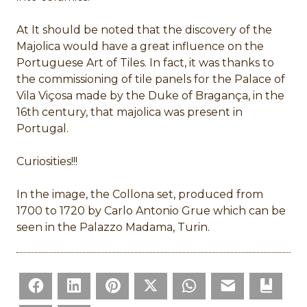
At It should be noted that the discovery of the
Majolica would have a great influence on the
Portuguese Art of Tiles. In fact, it was thanks to
the commissioning of tile panels for the Palace of
Vila Viçosa made by the Duke of Bragança, in the
16th century, that majolica was present in
Portugal.
Curiosities!!!
In the image, the Collona set, produced from
1700 to 1720 by Carlo Antonio Grue which can be
seen in the Palazzo Madama, Turin.
Facebook
LinkedIn
Pinterest
Twitter
WhatsApp
Email
Bookm