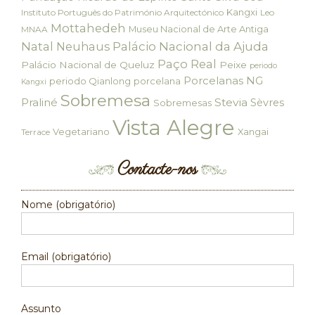
Kangxi
Instituto Português do Património Arquitectónico
Leo
Mottahedeh
Museu Nacional de Arte Antiga
MNAA
Palácio Nacional da Ajuda
Natal
Neuhaus
Paço Real
Palácio Nacional de Queluz
Peixe
periodo
Porcelanas NG
periodo Qianlong
porcelana
Kangxi
Sobremesa
Praliné
Stevia
Sèvres
Sobremesas
Vista Alegre
Vegetariano
Xangai
Terrace
Contacte-nos
Nome (obrigatório)
Email (obrigatório)
Assunto