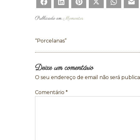
Facebook
LinkedIn
Pinterest
Twitter
WhatsAp
E
Publicado em
Momentos
Navegação
“Porcelanas”
de
artigos
Deixe um comentário
O seu endereço de email não será publica
Comentário
*