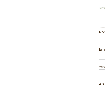
Terr
Nom
Ema
Ass
A 