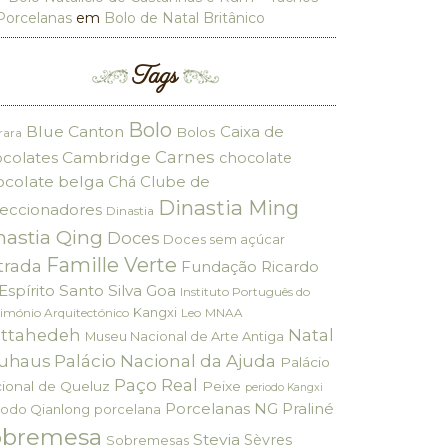
Porcelanas
em
Bolo de Natal Britânico
Tags
Bolo
Blue Canton
Caixa de
Bolos
rara
Carnes
colates
Cambridge
chocolate
ocolate belga
Clube de
Chá
Dinastia Ming
eccionadores
Dinastia
nastia Qing
Doces
Doces sem açúcar
Famille Verte
trada
Fundação Ricardo
Espírito Santo Silva
Goa
Instituto Português do
Kangxi
imónio Arquitectónico
Leo
MNAA
ttahedeh
Natal
Museu Nacional de Arte Antiga
Palácio Nacional da Ajuda
uhaus
Palácio
Paço Real
ional de Queluz
Peixe
periodo Kangxi
Porcelanas NG
Praliné
iodo Qianlong
porcelana
obremesa
Stevia
Sèvres
Sobremesas