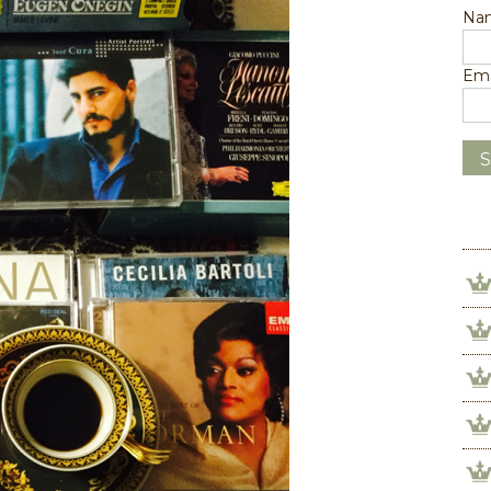
Na
Ema