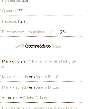
Porcelanas
(50)
Quadros
(33)
Receitas
(121)
Receitas com restrição de açúcar
(23)
Comentários
Maria grilo
em
Polvo no forno, em tacho de
rro
Maria Machado
em
Saleiro D. Luís I
Maria Machado
em
Saleiro D. Luís I
Antonio
em
Saleiro D. Luís I
Bolo Natalício de Castanhas e Rum – Tachos