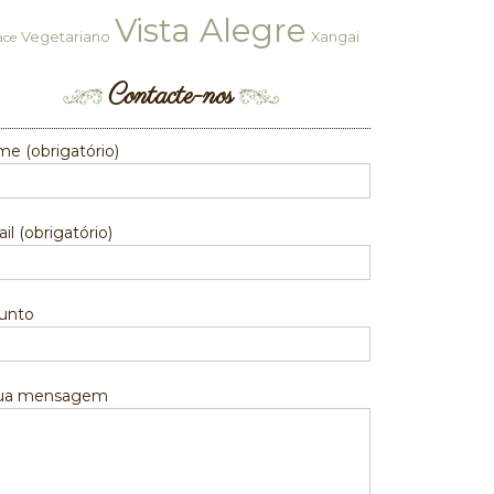
Vista Alegre
Vegetariano
Xangai
ace
Contacte-nos
e (obrigatório)
il (obrigatório)
unto
sua mensagem