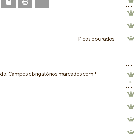
Print
p
mail
Bookmark
Bluesky
Picos dourados
do.
Campos obrigatórios marcados com
*
ba