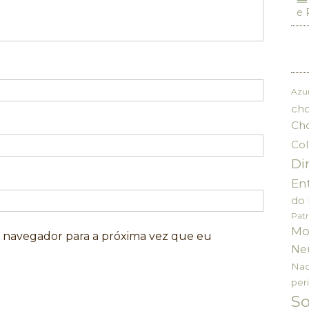
e 
Azu
cho
Ch
Col
Di
En
do 
Patr
Mo
e navegador para a próxima vez que eu
Ne
Nac
per
S