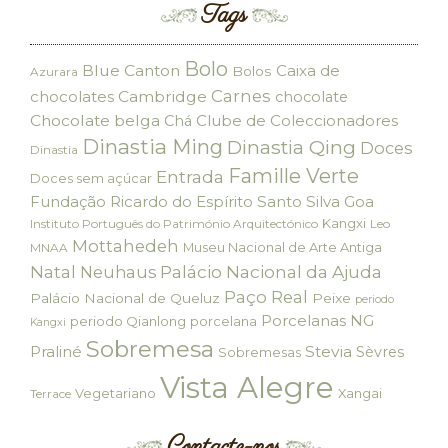
Tags
Bolo
Blue Canton
Caixa de
Bolos
Azurara
Carnes
chocolates
Cambridge
chocolate
Chocolate belga
Clube de Coleccionadores
Chá
Dinastia Ming
Dinastia Qing
Doces
Dinastia
Famille Verte
Entrada
Doces sem açúcar
Fundação Ricardo do Espírito Santo Silva
Goa
Kangxi
Instituto Português do Património Arquitectónico
Leo
Mottahedeh
Museu Nacional de Arte Antiga
MNAA
Palácio Nacional da Ajuda
Natal
Neuhaus
Paço Real
Palácio Nacional de Queluz
Peixe
periodo
Porcelanas NG
periodo Qianlong
porcelana
Kangxi
Sobremesa
Praliné
Stevia
Sèvres
Sobremesas
Vista Alegre
Vegetariano
Xangai
Terrace
Contacte-nos