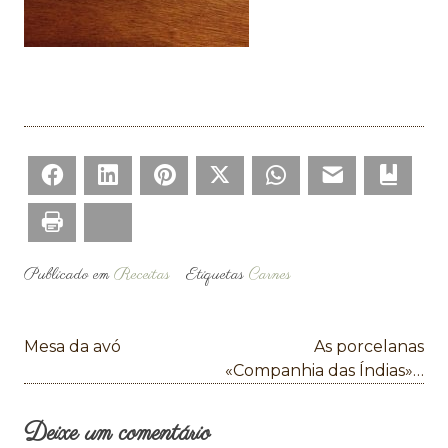
Facebook
LinkedIn
Pinterest
Twitter
WhatsApp
Email
Bookm
Print
Bluesky
Publicado em
Receitas
Etiquetas
Carnes
Navegação
Mesa da avó
As porcelanas
de
«Companhia das Índias»…
artigos
Deixe um comentário