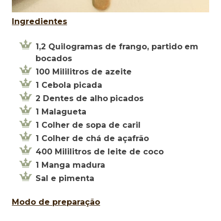
Ingredientes
1,2
Quilogramas
de
frango
,
partido
em
bocados
100
Mililitros
de
azeite
1 Cebola picada
2
Dentes
de
alho
picados
1
Malagueta
1
Colher
de
sopa
de
caril
1
Colher
de
chá
de
açafrão
400
Mililitros
de
leite
de coco
1 Manga
madura
Sal e
pimenta
Modo
de
preparação