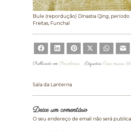
Bule (repordução) Dinastia Qing, período
Freitas, Funchal
Facebook
LinkedIn
Pinterest
Twitter
WhatsAp
E
Publicado em
Porcelanas
Etiquetas
Casa-museu Fre
Navegação
Sala da Lanterna
de
artigos
Deixe um comentário
O seu endereço de email não será publica