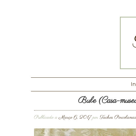
In
Bule (Casa-museu
Publicado a
Março 6, 2017
por
Tachos Porcelanas