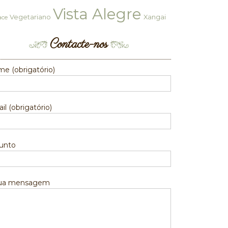
Vista Alegre
Vegetariano
Xangai
ace
Contacte-nos
e (obrigatório)
il (obrigatório)
unto
sua mensagem