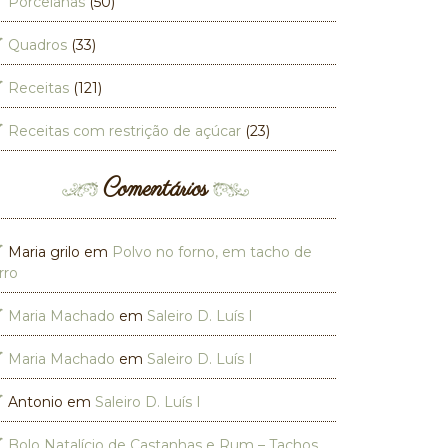
Porcelanas
(50)
Quadros
(33)
Receitas
(121)
Receitas com restrição de açúcar
(23)
Comentários
Maria grilo
em
Polvo no forno, em tacho de
rro
Maria Machado
em
Saleiro D. Luís I
Maria Machado
em
Saleiro D. Luís I
Antonio
em
Saleiro D. Luís I
Bolo Natalício de Castanhas e Rum – Tachos