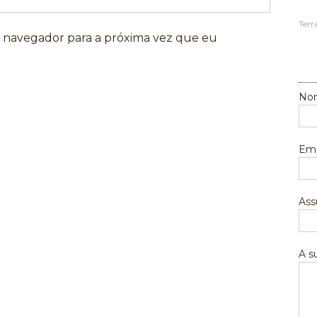
Terr
e navegador para a próxima vez que eu
Nom
Ema
Ass
A 