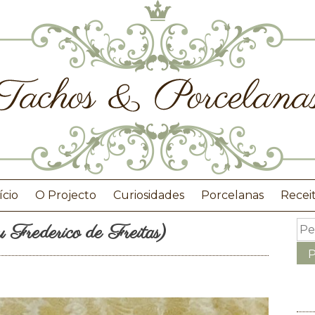
ício
O Projecto
Curiosidades
Porcelanas
Recei
 Frederico de Freitas)