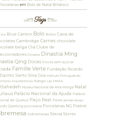
Porcelanas
em
Bolo de Natal Britânico
Tags
Bolo
Blue Canton
Caixa de
Bolos
rara
Carnes
colates
Cambridge
chocolate
ocolate belga
Clube de
Chá
Dinastia Ming
eccionadores
Dinastia
nastia Qing
Doces
Doces sem açúcar
Famille Verte
trada
Fundação Ricardo
Espírito Santo Silva
Goa
Instituto Português do
Kangxi
imónio Arquitectónico
Leo
MNAA
ttahedeh
Natal
Museu Nacional de Arte Antiga
Palácio Nacional da Ajuda
uhaus
Palácio
Paço Real
ional de Queluz
Peixe
periodo Kangxi
Porcelanas NG
Praliné
iodo Qianlong
porcelana
obremesa
Stevia
Sèvres
Sobremesas