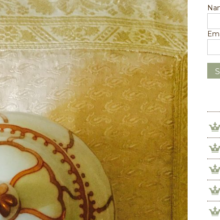
Na
Ema