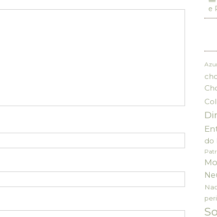
e 
Azu
cho
Ch
Col
Di
En
do 
Patr
Mo
Ne
Nac
per
S