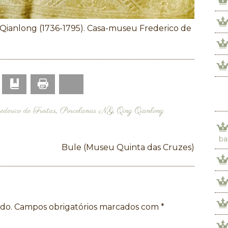
 Qianlong (1736-1795). Casa-museu Frederico de
Print
p
mail
Bookmark
Bluesky
derico de Freitas
,
Porcelanas NG
,
Qing Qianlong
ba
Bule (Museu Quinta das Cruzes)
do.
Campos obrigatórios marcados com
*