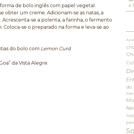
 forma de bolo inglês com papel vegetal.
e 
 se obter um creme. Adicionam-se as natas, a
 Acrescenta-se a polenta, a farinha, o fermento
. Coloca-se o preparado na forma e leva-se ao
Azu
cho
ias do bolo com
Lemon Curd
.
Ch
Col
Goa” da Vista Alegre.
Di
En
do 
Patr
Mo
Ne
Nac
per
S