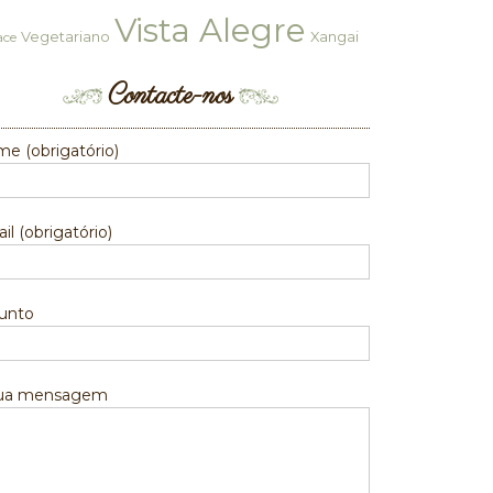
Vista Alegre
Vegetariano
Xangai
ace
Contacte-nos
e (obrigatório)
il (obrigatório)
unto
sua mensagem