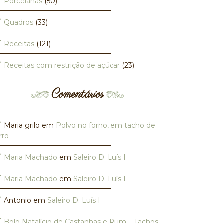
Porcelanas
(50)
Quadros
(33)
Receitas
(121)
Receitas com restrição de açúcar
(23)
Comentários
Maria grilo
em
Polvo no forno, em tacho de
rro
Maria Machado
em
Saleiro D. Luís I
Maria Machado
em
Saleiro D. Luís I
Antonio
em
Saleiro D. Luís I
Bolo Natalício de Castanhas e Rum – Tachos