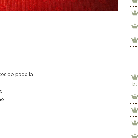
es de papoila
ba
ão
ão