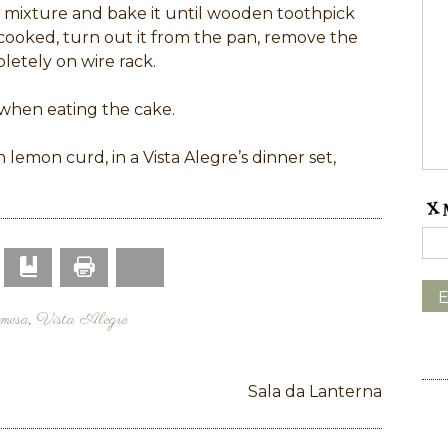
e mixture and bake it until wooden toothpick
cooked, turn out it from the pan, remove the
etely on wire rack.
hen eating the cake.
lemon curd, in a Vista Alegre’s dinner set,
Print
p
mail
Bookmark
Bluesky
mesa
,
Vista Alegre
Sala da Lanterna