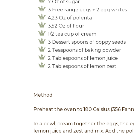
7 Oz of sugar
3 Free range eggs + 2 egg whites
4,23 Oz of polenta
3,52 Oz of flour
1/2 tea cup of cream
3 Dessert spoons of poppy seeds
2 Teaspoons of baking powder
2 Tablespoons of lemon juice
2 Tablespoons of lemon zest
Method:
Preheat the oven to 180 Celsius (356 Fahr
In a bowl, cream together the eggs, the 
lemon juice and zest and mix. Add the pol