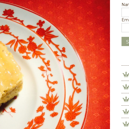
Na
Ema