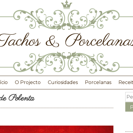
ício
O Projecto
Curiosidades
Porcelanas
Recei
de Polenta