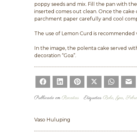
poppy seeds and mix. Fill the pan with th
inserted comes out clean. Once the cake 
parchment paper carefully and cool compl
The use of Lemon Curd is recommended w
In the image, the polenta cake served with 
decoration “Goa”.
Facebook
LinkedIn
Pinterest
Twitter
WhatsAp
E
Publicado em
Receitas
Etiquetas
Bolo
,
Goa
,
Sobre
Navegação
Vaso Huluping
de