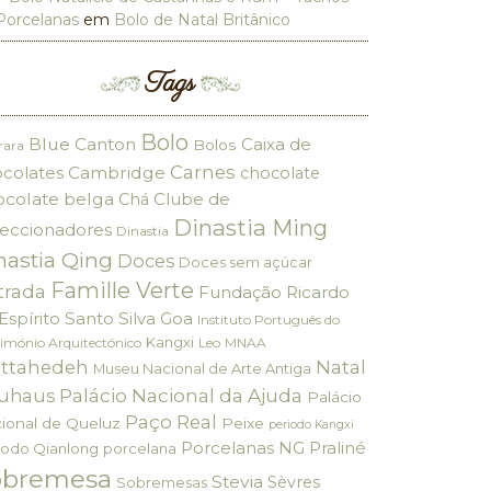
Porcelanas
em
Bolo de Natal Britânico
Tags
Bolo
Blue Canton
Caixa de
Bolos
rara
Carnes
colates
Cambridge
chocolate
ocolate belga
Clube de
Chá
Dinastia Ming
eccionadores
Dinastia
nastia Qing
Doces
Doces sem açúcar
Famille Verte
trada
Fundação Ricardo
Espírito Santo Silva
Goa
Instituto Português do
Kangxi
imónio Arquitectónico
Leo
MNAA
ttahedeh
Natal
Museu Nacional de Arte Antiga
Palácio Nacional da Ajuda
uhaus
Palácio
Paço Real
ional de Queluz
Peixe
periodo Kangxi
Porcelanas NG
Praliné
iodo Qianlong
porcelana
obremesa
Stevia
Sèvres
Sobremesas