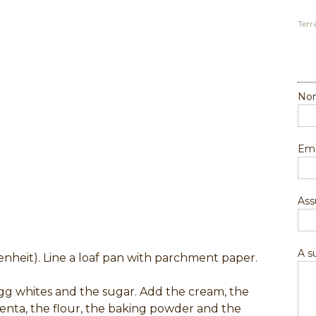
Terr
Nom
Ema
Ass
A 
enheit). Line a loaf pan with parchment paper.
egg whites and the sugar. Add the cream, the
enta, the flour, the baking powder and the