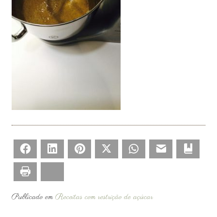
Facebook
LinkedIn
Pinterest
Twitter
WhatsApp
Email
Bookm
Print
Bluesky
Publicado em
Receitas com restrição de açúcar