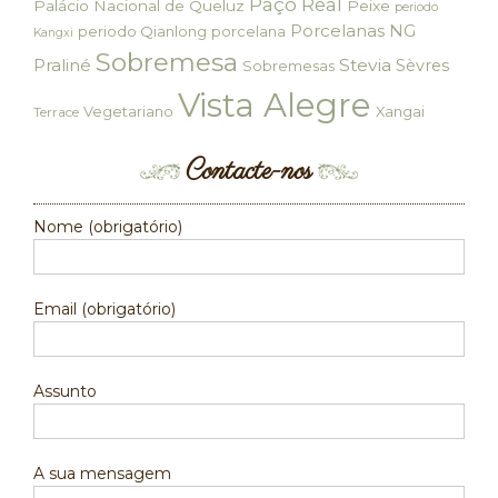
Paço Real
Palácio Nacional de Queluz
Peixe
periodo
Porcelanas NG
periodo Qianlong
porcelana
Kangxi
Sobremesa
Praliné
Stevia
Sèvres
Sobremesas
Vista Alegre
Vegetariano
Xangai
Terrace
Contacte-nos
Nome (obrigatório)
Email (obrigatório)
Assunto
A sua mensagem