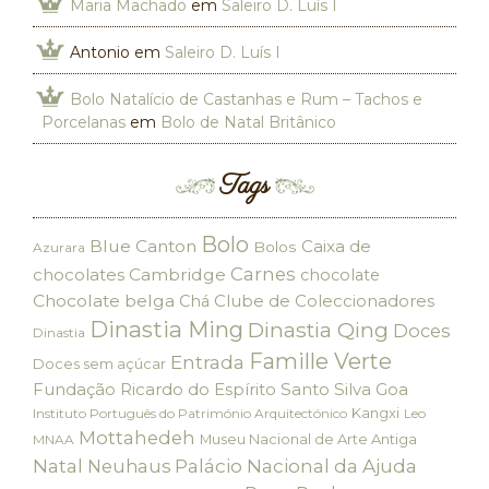
Maria Machado
em
Saleiro D. Luís I
Antonio
em
Saleiro D. Luís I
Bolo Natalício de Castanhas e Rum – Tachos e
Porcelanas
em
Bolo de Natal Britânico
Tags
Bolo
Blue Canton
Caixa de
Bolos
Azurara
Carnes
chocolates
Cambridge
chocolate
Chocolate belga
Clube de Coleccionadores
Chá
Dinastia Ming
Dinastia Qing
Doces
Dinastia
Famille Verte
Entrada
Doces sem açúcar
Fundação Ricardo do Espírito Santo Silva
Goa
Kangxi
Instituto Português do Património Arquitectónico
Leo
Mottahedeh
Museu Nacional de Arte Antiga
MNAA
Palácio Nacional da Ajuda
Natal
Neuhaus